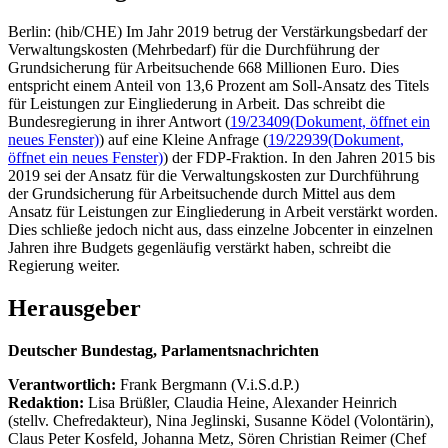
Berlin: (hib/CHE) Im Jahr 2019 betrug der Verstärkungsbedarf der
Verwaltungskosten (Mehrbedarf) für die Durchführung der
Grundsicherung für Arbeitsuchende 668 Millionen Euro. Dies
entspricht einem Anteil von 13,6 Prozent am Soll-Ansatz des Titels
für Leistungen zur Eingliederung in Arbeit. Das schreibt die
Bundesregierung in ihrer Antwort (
19/23409
(Dokument, öffnet ein
neues Fenster)
) auf eine Kleine Anfrage (
19/22939
(Dokument,
öffnet ein neues Fenster)
) der FDP-Fraktion. In den Jahren 2015 bis
2019 sei der Ansatz für die Verwaltungskosten zur Durchführung
der Grundsicherung für Arbeitsuchende durch Mittel aus dem
Ansatz für Leistungen zur Eingliederung in Arbeit verstärkt worden.
Dies schließe jedoch nicht aus, dass einzelne Jobcenter in einzelnen
Jahren ihre Budgets gegenläufig verstärkt haben, schreibt die
Regierung weiter.
Herausgeber
Deutscher Bundestag, Parlamentsnachrichten
Verantwortlich:
Frank Bergmann (V.i.S.d.P.)
Redaktion:
Lisa Brüßler, Claudia Heine, Alexander Heinrich
(stellv. Chefredakteur), Nina Jeglinski,
Susanne Ködel (Volontärin),
Claus Peter Kosfeld, Johanna Metz, Sören Christian Reimer (Chef