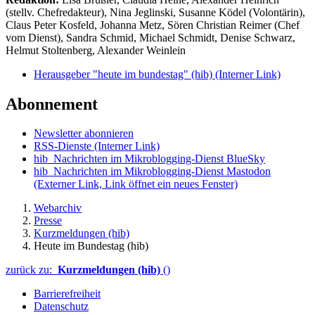
(stellv. Chefredakteur), Nina Jeglinski,
Susanne Ködel (Volontärin),
Claus Peter Kosfeld, Johanna Metz, Sören Christian Reimer (Chef
vom Dienst), Sandra Schmid, Michael Schmidt, Denise Schwarz,
Helmut Stoltenberg, Alexander Weinlein
Herausgeber "heute im bundestag" (hib)
(Interner Link)
Abonnement
Newsletter abonnieren
RSS-Dienste
(Interner Link)
hib_Nachrichten im Mikroblogging-Dienst BlueSky
hib_Nachrichten im Mikroblogging-Dienst Mastodon
(Externer Link, Link öffnet ein neues Fenster)
Webarchiv
Presse
Kurzmeldungen (hib)
Heute im Bundestag (hib)
zurück zu:
Kurzmeldungen (hib)
()
Barrierefreiheit
Datenschutz