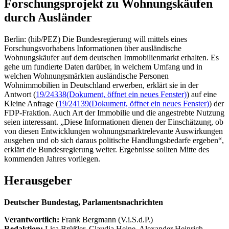
Forschungsprojekt zu Wohnungskäufen
durch Ausländer
Berlin: (hib/PEZ) Die Bundesregierung will mittels eines
Forschungsvorhabens Informationen über ausländische
Wohnungskäufer auf dem deutschen Immobilienmarkt erhalten. Es
gehe um fundierte Daten darüber, in welchem Umfang und in
welchen Wohnungsmärkten ausländische Personen
Wohnimmobilien in Deutschland erwerben, erklärt sie in der
Antwort (
19/24338
(Dokument, öffnet ein neues Fenster)
) auf eine
Kleine Anfrage (
19/24139
(Dokument, öffnet ein neues Fenster)
) der
FDP-Fraktion. Auch Art der Immobilie und die angestrebte Nutzung
seien interessant. „Diese Informationen dienen der Einschätzung, ob
von diesen Entwicklungen wohnungsmarktrelevante Auswirkungen
ausgehen und ob sich daraus politische Handlungsbedarfe ergeben“,
erklärt die Bundesregierung weiter. Ergebnisse sollten Mitte des
kommenden Jahres vorliegen.
Herausgeber
Deutscher Bundestag, Parlamentsnachrichten
Verantwortlich:
Frank Bergmann (V.i.S.d.P.)
Redaktion:
Lisa Brüßler, Claudia Heine, Alexander Heinrich