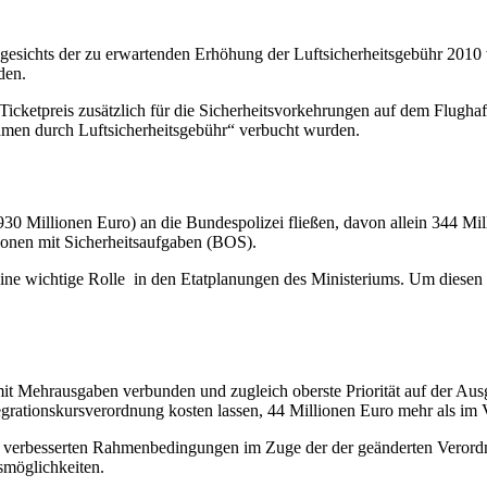
gesichts der zu erwartenden Erhöhung der Luftsicherheitsgebühr 2010 v
den.
Ticketpreis zusätzlich für die Sicherheitsvorkehrungen auf dem Flugh
hmen durch Luftsicherheitsgebühr“ verbucht wurden.
30 Millionen Euro) an die Bundespolizei fließen, davon allein 344 Mi
ionen mit Sicherheitsaufgaben (BOS).
eine wichtige Rolle in den Etatplanungen des Ministeriums. Um diesen 
it Mehrausgaben verbunden und zugleich oberste Priorität auf der Ausg
grationskursverordnung kosten lassen, 44 Millionen Euro mehr als im V
e verbesserten Rahmenbedingungen im Zuge der der geänderten Verordnu
smöglichkeiten.