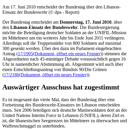
Am 17. Juni 2010 entscheidet der Bundestag über den Libanon-
Einsatz der Bundeswehr (© dpa - Report)
Der Bundestag entscheidet am
Donnerstag, 17. Juni 2010
, über
den
Libanon-Einsatz der Bundeswehr
. Die Bundesregierung
möchte die Beteiligung deutscher Soldaten an der UNIFIL-Mission
im Mittelmeer um ein weiteres Jahr bis Ende Juni 2011 verlängern.
Allerdings soll die Truppenstärke von 800 Soldaten auf maximal
300 gesenkt werden. Über den dazu im Parlament eingebrachten
Antrag (
17/1905
(Dokument, öffnet ein neues Fenster)
) stimmen die
Abgeordneten nach 45-minütiger Debatte voraussichtlich gegen 16
Uhr in namentlicher Abstimmung ab. Abgestimmt wird auch über
einen Entschließungsantrag von Bündnis 90/Die Grünen
(
17/2186
(Dokument, öffnet ein neues Fenster)
).
Auswärtiger Ausschuss hat zugestimmt
Es ist insgesamt das vierte Mal, dass der Bundestag über eine
Fortsetzung des Bundeswehr-Einsatzes im Libanon entscheiden
muss. Seit 2006 beteiligen sich deutsche Marinesoldaten dort an der
United Nations Interim Force in Lebanon (UNIFIL), deren Ziel es
ist, die libanesischen Seegrenzen im Mittelmeer zu überwachen und
Waffenschmuggel zu unterbinden.