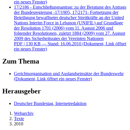
ein neues Fenster)
17/2186 - Entschließungsantrag: zu der Beratung des Antrags
der Bundesregierung -17/1905, 17/2171- Fortsetzung der
Beteiligung bewaffneter deutscher Streitkräfte an der United
Nations Interim Force in Lebanon (UNIFIL) auf Grundlage
der Resolution 1701 (2006) vom 11. August 2006 und
folgender Resolutionen, zuletzt 1884 (2009) vom 27. August
2009 des Sicherheitsrates der Vereinten Nationen
PDF
| 130 KB — Stand: 16.06.2010
(Dokument, Link öffnet
ein neues Fenster)
Zum Thema
Gerichtsorganisation und Auslandseinsätze der Bundeswehr
(Dokument, Link öffnet ein neues Fenster)
Herausgeber
Deutscher Bundestag, Internetredaktion
Webarchiv
Texte
2010