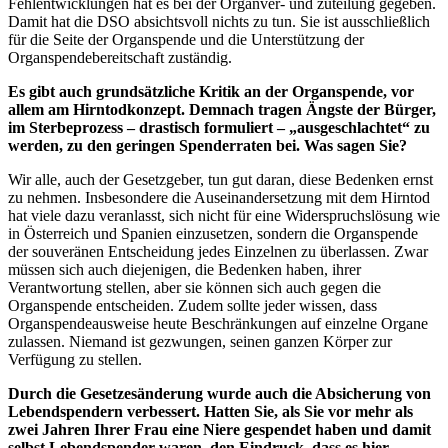
Fehlentwicklungen hat es bei der Organver- und zuteilung gegeben.
Damit hat die DSO absichtsvoll nichts zu tun. Sie ist ausschließlich
für die Seite der Organspende und die Unterstützung der
Organspendebereitschaft zuständig.
Es gibt auch grundsätzliche Kritik an der Organspende, vor
allem am Hirntodkonzept. Demnach tragen Ängste der Bürger,
im Sterbeprozess – drastisch formuliert – „ausgeschlachtet“ zu
werden, zu den geringen Spenderraten bei. Was sagen Sie?
Wir alle, auch der Gesetzgeber, tun gut daran, diese Bedenken ernst
zu nehmen. Insbesondere die Auseinandersetzung mit dem Hirntod
hat viele dazu veranlasst, sich nicht für eine Widerspruchslösung wie
in Österreich und Spanien einzusetzen, sondern die Organspende
der souveränen Entscheidung jedes Einzelnen zu überlassen. Zwar
müssen sich auch diejenigen, die Bedenken haben, ihrer
Verantwortung stellen, aber sie können sich auch gegen die
Organspende entscheiden. Zudem sollte jeder wissen, dass
Organspendeausweise heute Beschränkungen auf einzelne Organe
zulassen. Niemand ist gezwungen, seinen ganzen Körper zur
Verfügung zu stellen.
Durch die Gesetzesänderung wurde auch die Absicherung von
Lebendspendern verbessert. Hatten Sie, als Sie vor mehr als
zwei Jahren Ihrer Frau eine Niere gespendet haben und damit
selbst Lebendspender waren, den Eindruck, dass es hier