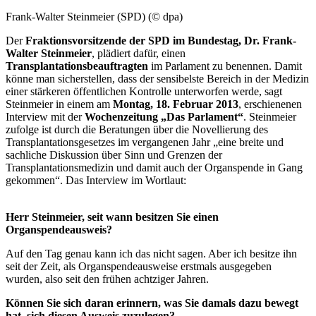
Frank-Walter Steinmeier (SPD) (© dpa)
Der
Fraktionsvorsitzende der SPD im Bundestag, Dr. Frank-
Walter Steinmeier
, plädiert dafür, einen
Transplantationsbeauftragten
im Parlament zu benennen. Damit
könne man sicherstellen, dass der sensibelste Bereich in der Medizin
einer stärkeren öffentlichen Kontrolle unterworfen werde, sagt
Steinmeier in einem am
Montag, 18. Februar 2013
, erschienenen
Interview
mit der
Wochenzeitung „Das Parlament“
. Steinmeier
zufolge ist durch die Beratungen über die Novellierung des
Transplantationsgesetzes im vergangenen Jahr „eine breite und
sachliche Diskussion über Sinn und Grenzen der
Transplantationsmedizin und damit auch der Organspende in Gang
gekommen“. Das
Interview
im Wortlaut:
Herr Steinmeier, seit wann besitzen Sie einen
Organspendeausweis?
Auf den Tag genau kann ich das nicht sagen. Aber ich besitze ihn
seit der Zeit, als Organspendeausweise erstmals ausgegeben
wurden, also seit den frühen achtziger Jahren.
Können Sie sich daran erinnern, was Sie damals dazu bewegt
hat, sich diesen Ausweis zuzulegen?