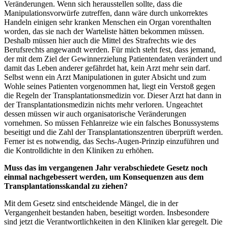
Veränderungen. Wenn sich herausstellen sollte, dass die
Manipulationsvorwürfe zutreffen, dann wäre durch unkorrektes
Handeln einigen sehr kranken Menschen ein Organ vorenthalten
worden, das sie nach der Warteliste hätten bekommen müssen.
Deshalb müssen hier auch die Mittel des Strafrechts wie des
Berufsrechts angewandt werden. Für mich steht fest, dass jemand,
der mit dem Ziel der Gewinnerzielung Patientendaten verändert und
damit das Leben anderer gefährdet hat, kein Arzt mehr sein darf.
Selbst wenn ein Arzt Manipulationen in guter Absicht und zum
Wohle seines Patienten vorgenommen hat, liegt ein Verstoß gegen
die Regeln der Transplantationsmedizin vor. Dieser Arzt hat dann in
der Transplantationsmedizin nichts mehr verloren. Ungeachtet
dessen müssen wir auch organisatorische Veränderungen
vornehmen. So müssen Fehlanreize wie ein falsches Bonussystems
beseitigt und die Zahl der Transplantationszentren überprüft werden.
Ferner ist es notwendig, das Sechs-Augen-Prinzip einzuführen und
die Kontrolldichte in den Kliniken zu erhöhen.
Muss das im vergangenen Jahr verabschiedete Gesetz noch
einmal nachgebessert werden, um Konsequenzen aus dem
Transplantationsskandal zu ziehen?
Mit dem Gesetz sind entscheidende Mängel, die in der
Vergangenheit bestanden haben, beseitigt worden. Insbesondere
sind jetzt die Verantwortlichkeiten in den Kliniken klar geregelt. Die