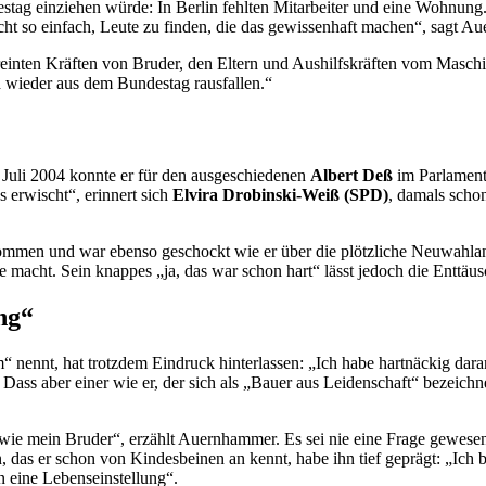
ndestag einziehen würde: In Berlin fehlten Mitarbeiter und eine Wohnung.
ht so einfach, Leute zu finden, die das gewissenhaft machen“, sagt Au
reinten Kräften von Bruder, den Eltern und Aushilfskräften vom Maschi
h wieder aus dem Bundestag rausfallen.“
Juli 2004 konnte er für den ausgeschiedenen
Albert Deß
im Parlament
 erwischt“, erinnert sich
Elvira Drobinski-Weiß (SPD)
, damals scho
ommen und war ebenso geschockt wie er über die plötzliche Neuwahlan
te macht. Sein knappes „ja, das war schon hart“ lässt jedoch die Enttä
ng“
nennt, hat trotzdem Eindruck hinterlassen: „Ich habe hartnäckig daran
 Dass aber einer wie er, der sich als „Bauer aus Leidenschaft“ bezeich
ie mein Bruder“, erzählt Auernhammer. Es sei nie eine Frage gewesen, d
as er schon von Kindesbeinen an kennt, habe ihn tief geprägt: „Ich b
rn eine Lebenseinstellung“.