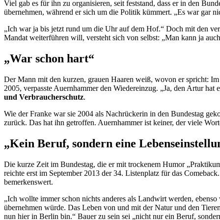
Viel gab es für ihn zu organisieren, seit feststand, dass er in den Bu
übernehmen, während er sich um die Politik kümmert. „Es war gar nic
„Ich war ja bis jetzt rund um die Uhr auf dem Hof.“ Doch mit den ve
Mandat weiterführen will, versteht sich von selbst: „Man kann ja auc
„War schon hart“
Der Mann mit den kurzen, grauen Haaren weiß, wovon er spricht: Im 
2005, verpasste Auernhammer den Wiedereinzug. „Ja, den Artur hat es
und Verbraucherschutz
.
Wie der Franke war sie 2004 als Nachrückerin in den Bundestag gek
zurück. Das hat ihn getroffen. Auernhammer ist keiner, der viele Wor
„Kein Beruf, sondern eine Lebenseinstellu
Die kurze Zeit im Bundestag, die er mit trockenem Humor „Praktikum“ 
reichte erst im September 2013 der 34. Listenplatz für das
Comebac
k.
bemerkenswert.
„Ich wollte immer schon nichts anderes als Landwirt werden, ebenso w
übernehmen würde. Das Leben von und mit der Natur und den Tieren, d
nun hier in Berlin bin.“ Bauer zu sein sei „nicht nur ein Beruf, sonde