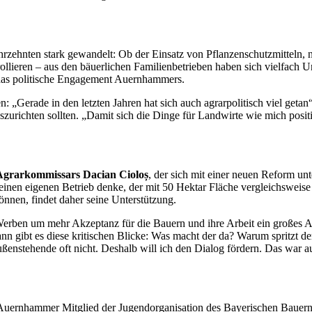
ahrzehnten stark gewandelt: Ob der Einsatz von Pflanzenschutzmitteln,
ollieren – aus den bäuerlichen Familienbetrieben haben sich vielfach U
as politische
Engagement
Auernhammers.
n: „Gerade in den letzten Jahren hat sich auch agrarpolitisch viel getan
urichten sollten. „Damit sich die Dinge für Landwirte wie mich positiv
grarkommissars Dacian Ciolo
ș
, der sich mit einer neuen Reform unt
nen eigenen Betrieb denke, der mit 50 Hektar Fläche vergleichsweise k
önnen, findet daher seine Unterstützung.
Werben um mehr Akzeptanz für die Bauern und ihre Arbeit ein großes 
n gibt es diese kritischen Blicke: Was macht der da? Warum spritzt der
ußenstehende oft nicht. Deshalb will ich den Dialog fördern. Das war
Auernhammer Mitglied der Jugendorganisation des Bayerischen Bauernv