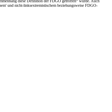
usammenhang diese Definition der FDGO getroffen“ wurde. Auch
schem' und nicht-linksextremistischem beziehungsweise FDGO-