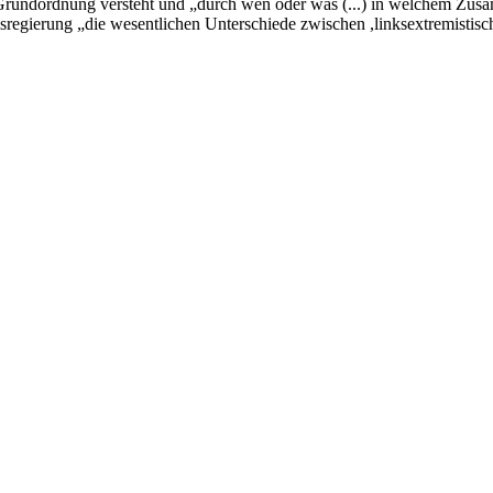
n Grundordnung versteht und „durch wen oder was (...) in welchem Z
esregierung „die wesentlichen Unterschiede zwischen ,linksextremisti