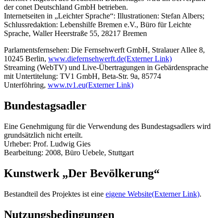
der conet Deutschland GmbH betrieben.
Internetseiten in „Leichter Sprache“: Illustrationen: Stefan Albers;
Schlussredaktion: Lebenshilfe Bremen e.V., Büro für Leichte
Sprache, Waller Heerstraße 55, 28217 Bremen
Parlamentsfernsehen: Die Fernsehwerft GmbH, Stralauer Allee 8,
10245 Berlin,
www.diefernsehwerft.de
(Externer Link)
Streaming
(WebTV) und
Live
-Übertragungen in Gebärdensprache
mit Untertitelung: TV1 GmbH, Beta-Str. 9a, 85774
Unterföhring,
www.tv1.eu
(Externer Link)
Bundestagsadler
Eine Genehmigung für die Verwendung des Bundestagsadlers wird
grundsätzlich nicht erteilt.
Urheber: Prof. Ludwig Gies
Bearbeitung: 2008, Büro Uebele, Stuttgart
Kunstwerk „Der Bevölkerung“
Bestandteil des Projektes ist eine
eigene Website
(Externer Link)
.
Nutzungsbedingungen