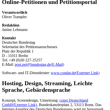
Online
-Petitionen und Petitionsportal
Verantwortlich
Oliver Trampler
Redaktion
Janine Lehmann
Kontakt
Deutscher Bundestag
Sekretariat des Petitionsausschusses
Platz der Republik 1
D - 11011 Berlin
Tel: +49 (0)30 227-35257
E-Mail:
post.pet@bundestag.de
(E-Mail)
Software- und IT-Dienstleister:
www.condat.de
(Externer Link)
Hosting
,
Design
,
Streaming
, Leichte
Sprache, Gebärdensprache
Konzept,
Screendesign
, Umsetzung:
conet Deutschland
GmbH
(Externer Link)
, Bundeskanzlerplatz 2, 53113 Bonn. Das
Internet-Angebot des Deutschen Bundestages wird im Serverpark