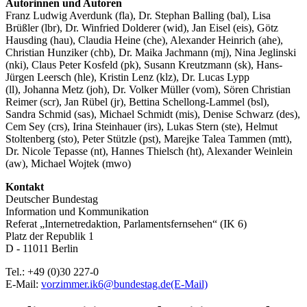
Autorinnen und Autoren
Franz Ludwig Averdunk (fla), Dr. Stephan Balling (bal), Lisa
Brüßler (lbr), Dr. Winfried Dolderer (wid), Jan Eisel (eis), Götz
Hausding (hau), Claudia Heine (che), Alexander Heinrich (ahe),
Christian Hunziker (chb), Dr. Maika Jachmann (mj), Nina Jeglinski
(nki), Claus Peter Kosfeld (pk), Susann Kreutzmann (sk), Hans-
Jürgen Leersch (hle), Kristin Lenz (klz), Dr. Lucas Lypp
(ll), Johanna Metz (joh), Dr. Volker Müller (vom), Sören Christian
Reimer (scr), Jan Rübel (jr), Bettina Schellong-Lammel (bsl),
Sandra Schmid (sas), Michael Schmidt (mis), Denise Schwarz (des),
Cem Sey (crs), Irina Steinhauer (irs), Lukas Stern (ste), Helmut
Stoltenberg (sto), Peter Stützle (pst), Marejke Talea Tammen (mtt),
Dr. Nicole Tepasse (nt),
Hannes Thielsch (ht),
Alexander Weinlein
(aw), Michael Wojtek (mwo)
Kontakt
Deutscher Bundestag
Information und Kommunikation
Referat „Internetredaktion, Parlamentsfernsehen“ (IK 6)
Platz der Republik 1
D - 11011 Berlin
Tel.: +49 (0)30 227-0
E-Mail:
vorzimmer.ik6@bundestag.de
(E-Mail)