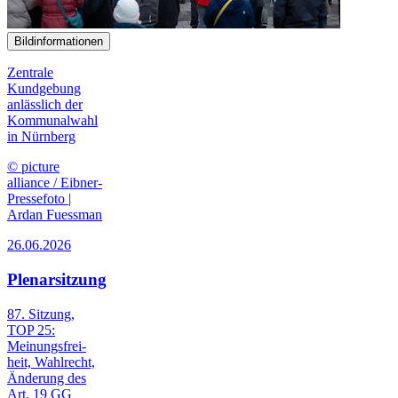
Bildinformationen
Zentrale
Kundgebung
anlässlich der
Kommunalwahl
in Nürnberg
© picture
alliance / Eibner-
Pressefoto |
Ardan Fuessman
26.06.2026
Plenarsitzung
87. Sitzung,
TOP 25:
Meinungs­frei­
heit, Wahl­recht,
Änderung des
Art. 19 GG