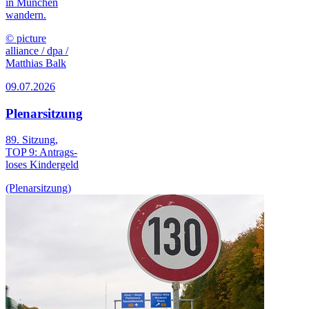
in München
wandern.
© picture
alliance / dpa /
Matthias Balk
09.07.2026
Plenarsitzung
89. Sitzung,
TOP 9: Antrags­
loses Kinder­geld
(Plenarsitzung)