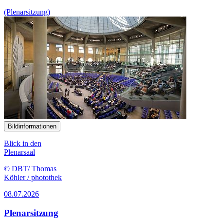
(Plenarsitzung)
Bildinformationen
Blick in den
Plenarsaal
© DBT/ Thomas
Köhler / photothek
08.07.2026
Plenarsitzung