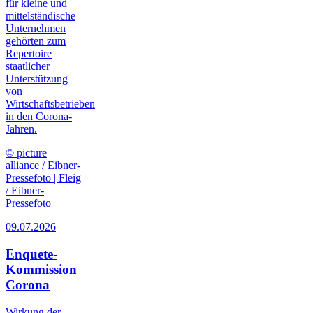
für kleine und
mittelständische
Unternehmen
gehörten zum
Repertoire
staatlicher
Unterstützung
von
Wirtschaftsbetrieben
in den Corona-
Jahren.
© picture
alliance / Eibner-
Pressefoto | Fleig
/ Eibner-
Pressefoto
09.07.2026
Enquete-
Kommission
Corona
Wirkung der