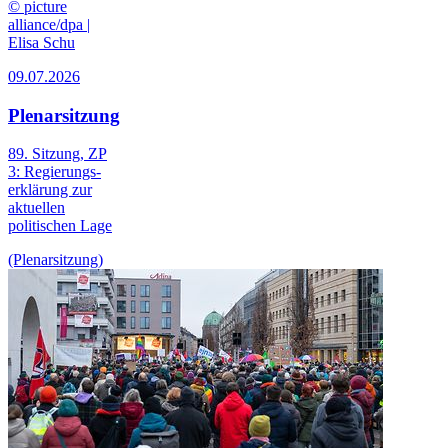
© picture
alliance/dpa |
Elisa Schu
09.07.2026
Plenarsitzung
89. Sitzung, ZP
3: Regierungs­
erklärung zur
aktuellen
politischen Lage
(Plenarsitzung)