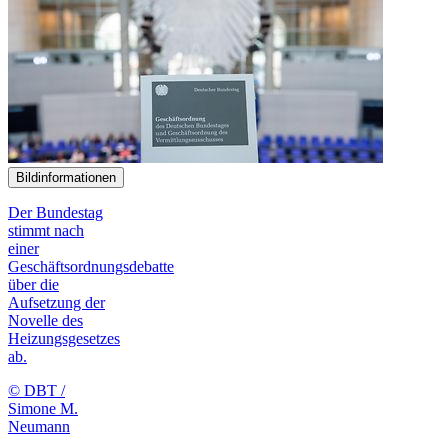
Bildinformationen
Der Bundestag
stimmt nach
einer
Geschäftsordnungsdebatte
über die
Aufsetzung der
Novelle des
Heizungsgesetzes
ab.
© DBT /
Simone M.
Neumann