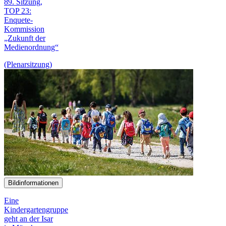
89. Sitzung,
TOP 23:
Enquete-
Kommission
„Zukunft der
Medien­ordnung“
(Plenarsitzung)
Bildinformationen
Eine
Kindergartengruppe
geht an der Isar