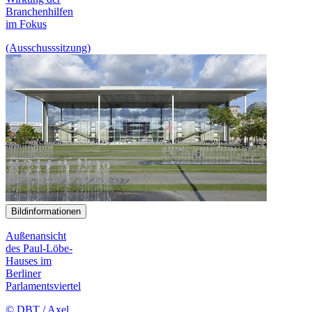
Branchenhilfen
im Fokus
(Ausschusssitzung)
Bildinformationen
Außenansicht
des Paul-Löbe-
Hauses im
Berliner
Parlamentsviertel
© DBT / Axel