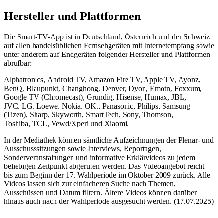
Hersteller und Plattformen
Die Smart-TV-
App
ist in Deutschland, Österreich und der Schweiz
auf allen handelsüblichen Fernsehgeräten mit Internetempfang sowie
unter anderem auf Endgeräten folgender Hersteller und Plattformen
abrufbar:
Alphatronics,
Android TV, Amazon Fire TV, Apple TV,
Ayonz,
BenQ, Blaupunkt, Changhong, Denver, Dyon, Emotn, Foxxum,
Google TV (Chromecast)
, Grundig, Hisense, Humax,
JBL,
JVC
,
LG,
Loewe, Nokia, OK., Panasonic, Philips, Samsung
(Tizen),
Sharp, Skyworth, SmartTech, Sony, Thomson,
Toshiba,
TCL, Vewd/Xperi
und Xiaomi.
In der Mediathek können sämtliche Aufzeichnungen der Plenar- und
Ausschusssitzungen sowie
Interviews
, Reportagen,
Sonderveranstaltungen und informative Erklärvideos zu jedem
beliebigen Zeitpunkt abgerufen werden. Das Videoangebot reicht
bis zum Beginn der 17. Wahlperiode im Oktober 2009 zurück. Alle
Videos lassen sich zur einfacheren Suche nach Themen,
Ausschüssen und Datum filtern. Ältere Videos können darüber
hinaus auch nach der Wahlperiode ausgesucht werden. (17.07.2025)