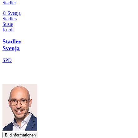
Stadler
© Svenja
Stadler/
Susie
Knoll
Stadler,
Svenja
SPD
Bildinformationen