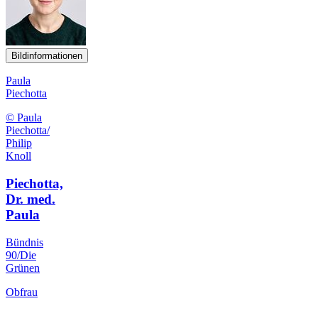
Bildinformationen
Paula
Piechotta
© Paula
Piechotta/
Philip
Knoll
Piechotta,
Dr. med.
Paula
Bündnis
90/Die
Grünen
Obfrau