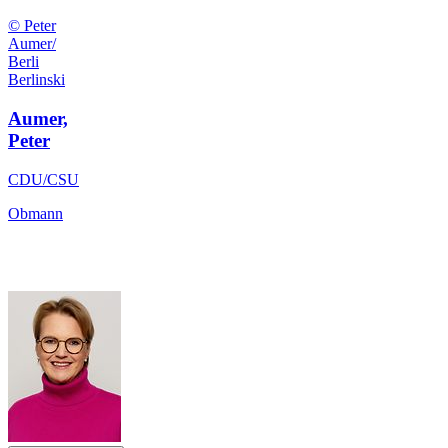
© Peter
Aumer/
Berli
Berlinski
Aumer,
Peter
CDU/CSU
Obmann