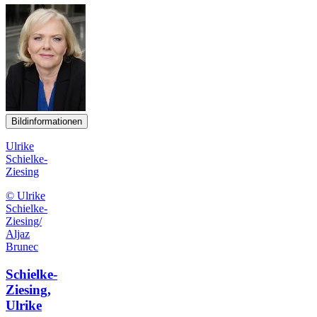
Bildinformationen
Ulrike
Schielke-
Ziesing
© Ulrike
Schielke-
Ziesing/
Aljaz
Brunec
Schielke-
Ziesing,
Ulrike