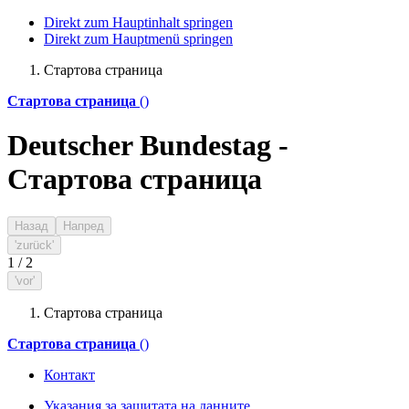
Direkt zum Hauptinhalt springen
Direkt zum Hauptmenü springen
Стартова страница
Стартова страница
()
Deutscher Bundestag -
Стартова страница
Назад
Напред
'zurück'
1
/
2
'vor'
Стартова страница
Стартова страница
()
Контакт
Указания за защитата на данните