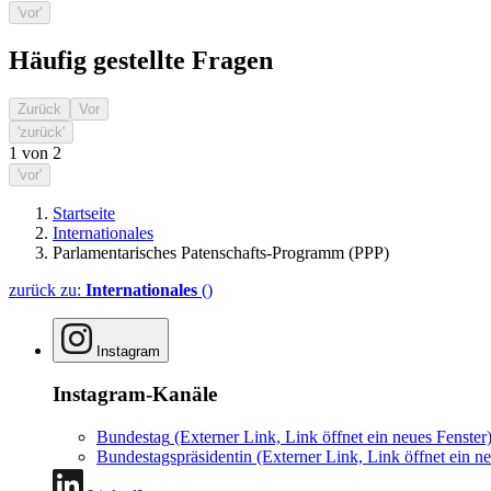
'vor'
Häufig gestellte Fragen
Zurück
Vor
'zurück'
1
von
2
'vor'
Startseite
Internationales
Parlamentarisches Patenschafts-Programm (PPP)
zurück zu:
Internationales
()
Instagram
Instagram-Kanäle
Bundestag
(Externer Link, Link öffnet ein neues Fenster
Bundestagspräsidentin
(Externer Link, Link öffnet ein ne