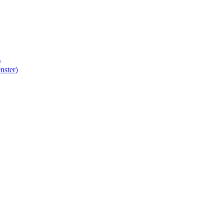
)
nster)