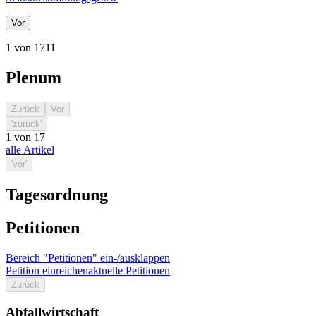
Vor
1 von 1711
Plenum
Zurück
Vor
'zurück'
1
von
17
alle Artikel
'vor'
Tagesordnung
Petitionen
Bereich "Petitionen" ein-/ausklappen
Petition einreichen
aktuelle Petitionen
Zurück
Abfallwirtschaft