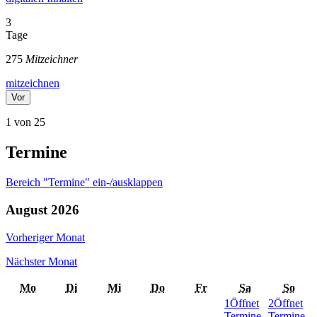
3
Tage
275
Mitzeichner
mitzeichnen
Vor
1 von 25
Termine
Bereich "Termine" ein-/ausklappen
August
2026
Vorheriger Monat
Nächster Monat
Mo
Di
Mi
Do
Fr
Sa
So
1
Öffnet
2
Öffnet
Termine
Termine