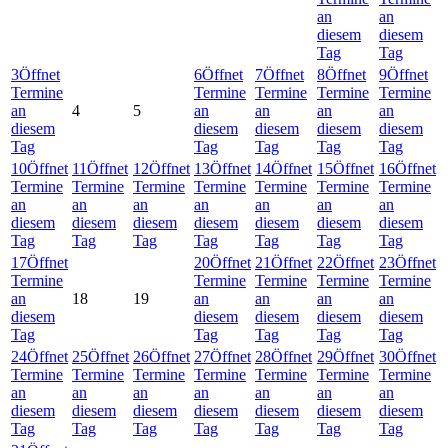
an
an
diesem
diesem
Tag
Tag
3
Öffnet
6
Öffnet
7
Öffnet
8
Öffnet
9
Öffnet
Termine
Termine
Termine
Termine
Termine
an
4
5
an
an
an
an
diesem
diesem
diesem
diesem
diesem
Tag
Tag
Tag
Tag
Tag
10
Öffnet
11
Öffnet
12
Öffnet
13
Öffnet
14
Öffnet
15
Öffnet
16
Öffnet
Termine
Termine
Termine
Termine
Termine
Termine
Termine
an
an
an
an
an
an
an
diesem
diesem
diesem
diesem
diesem
diesem
diesem
Tag
Tag
Tag
Tag
Tag
Tag
Tag
17
Öffnet
20
Öffnet
21
Öffnet
22
Öffnet
23
Öffnet
Termine
Termine
Termine
Termine
Termine
an
18
19
an
an
an
an
diesem
diesem
diesem
diesem
diesem
Tag
Tag
Tag
Tag
Tag
24
Öffnet
25
Öffnet
26
Öffnet
27
Öffnet
28
Öffnet
29
Öffnet
30
Öffnet
Termine
Termine
Termine
Termine
Termine
Termine
Termine
an
an
an
an
an
an
an
diesem
diesem
diesem
diesem
diesem
diesem
diesem
Tag
Tag
Tag
Tag
Tag
Tag
Tag