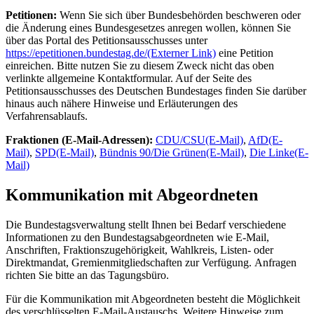
Petitionen:
Wenn Sie sich über Bundesbehörden beschweren oder
die Änderung eines Bundesgesetzes anregen wollen, können Sie
über das Portal des Petitionsausschusses unter
https://epetitionen.bundestag.de/
(Externer Link)
eine Petition
einreichen. Bitte nutzen Sie zu diesem Zweck nicht das oben
verlinkte allgemeine Kontaktformular. Auf der Seite des
Petitionsausschusses des Deutschen Bundestages finden Sie darüber
hinaus auch nähere Hinweise und Erläuterungen des
Verfahrensablaufs.
Fraktionen (
E-Mail
-Adressen):
CDU/CSU
(E-Mail)
,
AfD
(E-
Mail)
,
SPD
(E-Mail)
,
Bündnis 90/Die Grünen
(E-Mail)
,
Die Linke
(E-
Mail)
Kommunikation mit Abgeordneten
Die Bundestagsverwaltung stellt Ihnen bei Bedarf verschiedene
Informationen zu den Bundestagsabgeordneten wie E-Mail,
Anschriften, Fraktionszugehörigkeit, Wahlkreis, Listen- oder
Direktmandat, Gremienmitgliedschaften zur Verfügung. Anfragen
richten Sie bitte an das Tagungsbüro.
Für die Kommunikation mit Abgeordneten besteht die Möglichkeit
des verschlüsselten E-Mail-Austauschs. Weitere Hinweise zum