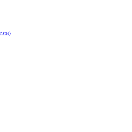
)
nster)