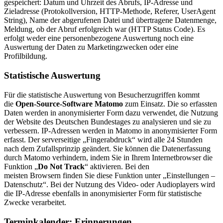
gespeichert: Datum und Uhrzeit des Abrufs, IP-Adresse und
Zieladresse (Protokollversion, HTTP-Methode, Referer, UserAgent
String), Name der abgerufenen Datei und übertragene Datenmenge,
Meldung, ob der Abruf erfolgreich war (HTTP Status Code). Es
erfolgt weder eine personenbezogene Auswertung noch eine
Auswertung der Daten zu Marketingzwecken oder eine
Profilbildung.
Statistische Auswertung
Für die statistische Auswertung von Besucherzugriffen kommt
die
Open-Source-Software
Matomo
zum Einsatz. Die so erfassten
Daten werden in anonymisierter Form dazu verwendet, die Nutzung
der
Website
des Deutschen Bundestages zu analysieren und sie zu
verbessern.
IP
-Adressen werden in Matomo in anonymisierter Form
erfasst. Der serverseitige „Fingerabdruck“ wird alle 24 Stunden
nach dem Zufallsprinzip geändert. Sie können die Datenerfassung
durch Matomo verhindern, indem Sie in Ihrem Internetbrowser die
Funktion „
Do Not Track
“ aktivieren. Bei den
meisten
Browsern
finden Sie diese Funktion unter „Einstellungen –
Datenschutz“. Bei der Nutzung des Video- oder
Audioplayers
wird
die
IP
-Adresse ebenfalls in anonymisierter Form für statistische
Zwecke verarbeitet.
Terminkalender: Erinnerungen