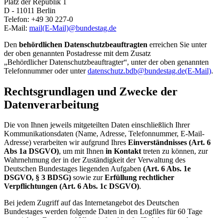
Platz der Republik 1
D - 11011 Berlin
Telefon: +49 30 227-0
E-Mail
:
mail
(E-Mail)
@bundestag.de
Den
behördlichen Datenschutzbeauftragten
erreichen Sie unter
der oben genannten Postadresse mit dem Zusatz
„Behördlicher Datenschutzbeauftragter“, unter der oben genannten
Telefonnummer oder unter
datenschutz.bdb@bundestag.de
(E-Mail)
.
Rechtsgrundlagen und Zwecke der
Datenverarbeitung
Die von Ihnen jeweils mitgeteilten Daten einschließlich Ihrer
Kommunikationsdaten (Name, Adresse, Telefonnummer,
E-Mail
-
Adresse) verarbeiten wir aufgrund Ihres
Einverständnisses (Art. 6
Abs 1a DSGVO)
, um mit Ihnen
in Kontakt
treten zu können, zur
Wahrnehmung der in der Zuständigkeit der Verwaltung des
Deutschen Bundestages liegenden Aufgaben
(Art. 6 Abs. 1e
DSGVO, § 3 BDSG)
sowie zur
Erfüllung rechtlicher
Verpflichtungen (Art. 6 Abs. 1c DSGVO)
.
Bei jedem Zugriff auf das Internetangebot des Deutschen
Bundestages werden folgende Daten in den Logfiles für 60 Tage