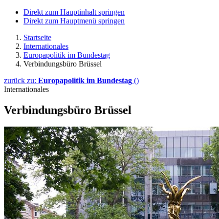
Direkt zum Hauptinhalt springen
Direkt zum Hauptmenü springen
Startseite
Internationales
Europapolitik im Bundestag
Verbindungsbüro Brüssel
zurück zu:
Europapolitik im Bundestag
()
Internationales
Verbindungsbüro Brüssel