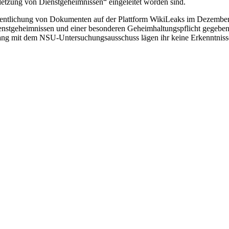
etzung von Dienstgeheimnissen“ eingeleitet worden sind.
lichung von Dokumenten auf der Plattform WikiLeaks im Dezember 20
stgeheimnissen und einer besonderen Geheimhaltungspflicht gegeben, sc
ng mit dem NSU-Untersuchungsausschuss lägen ihr keine Erkenntnisse ü