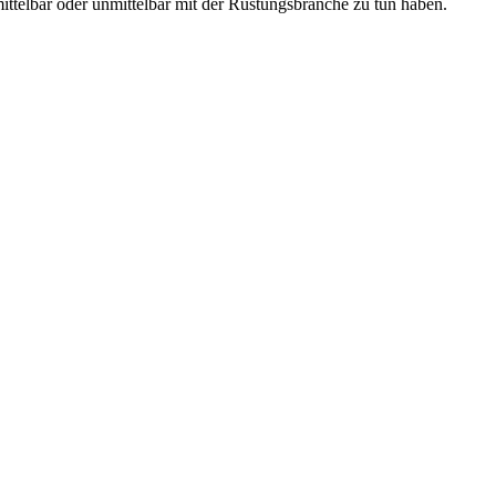
ttelbar oder unmittelbar mit der Rüstungsbranche zu tun haben.