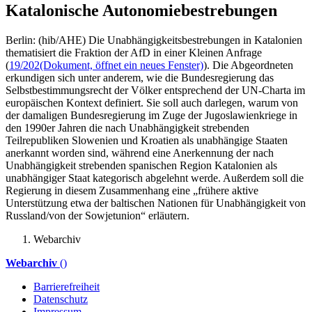
Katalonische Autonomiebestrebungen
Berlin: (hib/AHE) Die Unabhängigkeitsbestrebungen in Katalonien
thematisiert die Fraktion der AfD in einer Kleinen Anfrage
(
19/202
(Dokument, öffnet ein neues Fenster)
). Die Abgeordneten
erkundigen sich unter anderem, wie die Bundesregierung das
Selbstbestimmungsrecht der Völker entsprechend der UN-Charta im
europäischen Kontext definiert. Sie soll auch darlegen, warum von
der damaligen Bundesregierung im Zuge der Jugoslawienkriege in
den 1990er Jahren die nach Unabhängigkeit strebenden
Teilrepubliken Slowenien und Kroatien als unabhängige Staaten
anerkannt worden sind, während eine Anerkennung der nach
Unabhängigkeit strebenden spanischen Region Katalonien als
unabhängiger Staat kategorisch abgelehnt werde. Außerdem soll die
Regierung in diesem Zusammenhang eine „frühere aktive
Unterstützung etwa der baltischen Nationen für Unabhängigkeit von
Russland/von der Sowjetunion“ erläutern.
Webarchiv
Webarchiv
()
Barrierefreiheit
Datenschutz
Impressum