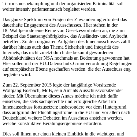
Terrorismusbekämpfung und der organisierten Kriminalität soll
weiter intensiv parlamentarisch begleitet werden.
Das ganze Spektrum von Fragen der Zuwanderung erfordert das
dauerhafte Engagement des Ausschusses. Hier stehen in der
18. Wahlperiode eine Reihe von Gesetzesvorhaben an, die zum
Beispiel das Staatsangehörigkeits-, das Ausländer- und Asylrecht
betreffen. Zu den originären Aufgaben des Innenausschusses zählt
darüber hinaus auch das Thema Sicherheit und Integrität des
Internets, das nicht zuletzt durch die bekannt gewordenen
Abhöraktivitäten der NSA nochmals an Bedeutung gewonnen hat.
Hier sollen mit der EU-Datenschutz-Grundverordnung Regelungen
auf europäischer Ebene geschaffen werden, die der Ausschuss eng
begleiten wird.
Zum 22. September 2015 legte der langjährige Vorsitzende
Wolfgang Bosbach, MdB, sein Amt als Ausschussvorsitzender
nieder. Mit Übernahme dieses Amtes möchte ich mich dafür
einsetzen, die stets sachgerechte und erfolgreiche Arbeit im
Innenausschuss fortzusetzen; insbesondere vor dem Hintergrund,
dass aufgrund der Flüchtlingsströme in die EU und vor allem nach
Deutschland weitere Debatten im Ausschuss anstehen werden,
welche konstruktive Beratungsergebnisse erfordern.
Dies soll Ihnen nur einen kleinen Einblick in die wichtigen und