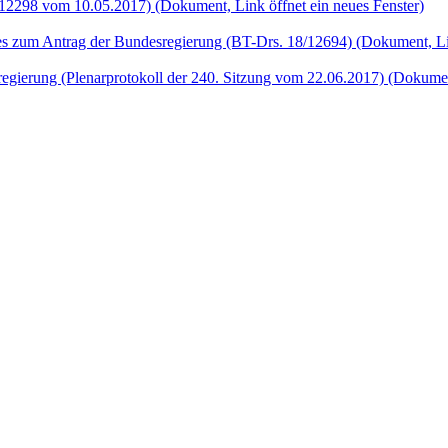
/12298 vom 10.05.2017)
(Dokument, Link öffnet ein neues Fenster)
es zum Antrag der Bundesregierung (BT-Drs. 18/12694)
(Dokument, Lin
gierung (Plenarprotokoll der 240. Sitzung vom 22.06.2017)
(Dokument