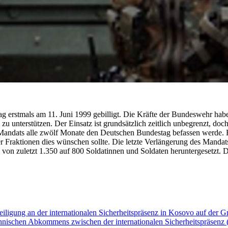
stmals am 11. Juni 1999 gebilligt. Die Kräfte der Bundeswehr habe
zu unterstützen. Der Einsatz ist grundsätzlich zeitlich unbegrenzt, doc
es Mandats alle zwölf Monate den Deutschen Bundestag befassen werde.
der Fraktionen dies wünschen sollte. Die letzte Verlängerung des Manda
von zuletzt 1.350 auf 800 Soldatinnen und Soldaten heruntergesetzt. Die
iligung an der internationalen Sicherheitspräsenz in Kosovo auf der Gr
chnischen Abkommens zwischen der internationalen Sicherheitspräsenz