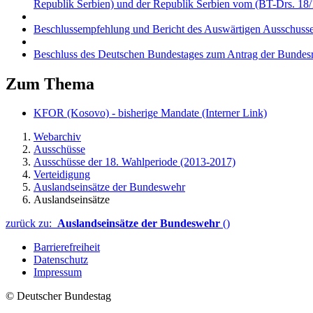
Republik Serbien) und der Republik Serbien vom (BT-Drs. 18
Beschlussempfehlung und Bericht des Auswärtigen Ausschuss
Beschluss des Deutschen Bundestages zum Antrag der Bundesre
Zum Thema
KFOR (Kosovo) - bisherige Mandate
(Interner Link)
Webarchiv
Ausschüsse
Ausschüsse der 18. Wahlperiode (2013-2017)
Verteidigung
Auslandseinsätze der Bundeswehr
Auslandseinsätze
zurück zu:
Auslandseinsätze der Bundeswehr
()
Barrierefreiheit
Datenschutz
Impressum
© Deutscher Bundestag