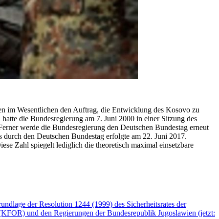
n im Wesentlichen den Auftrag, die Entwicklung des Kosovo zu
h hatte die Bundesregierung am 7. Juni 2000 in einer Sitzung des
 Ferner werde die Bundesregierung den Deutschen Bundestag erneut
ts durch den Deutschen Bundestag erfolgte am 22. Juni 2017.
se Zahl spiegelt lediglich die theoretisch maximal einsetzbare
undlage der Resolution 1244 (1999) des Sicherheitsrates der
 (KFOR) und den Regierungen der Bundesrepublik Jugoslawien (jetzt: