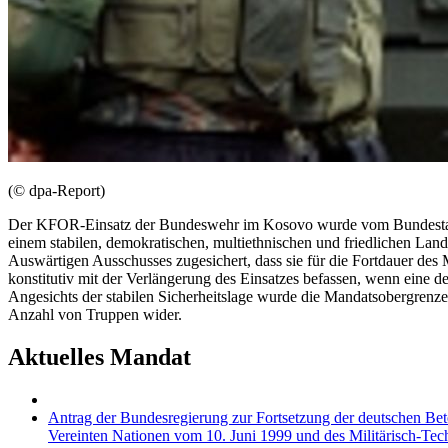
(© dpa-Report)
Der KFOR-Einsatz der Bundeswehr im Kosovo wurde vom Bundestag er
einem stabilen, demokratischen, multiethnischen und friedlichen Land 
Auswärtigen Ausschusses zugesichert, dass sie für die Fortdauer d
konstitutiv mit der Verlängerung des Einsatzes befassen, wenn eine 
Angesichts der stabilen Sicherheitslage wurde die Mandatsobergrenze 
Anzahl von Truppen wider.
Aktuelles Mandat
Antrag der Bundesregierung zur Fortsetzung der deutschen Bete
Vereinten Nationen vom 10. Juni 1999 und des Militärisch-Te