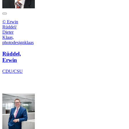
© Erwin
Rüddel/
Dieter
Klaas,
photodesignklaas
Rüddel,
Erwin
CDU/CSU