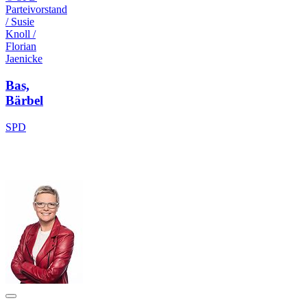
Parteivorstand
/ Susie
Knoll /
Florian
Jaenicke
Bas,
Bärbel
SPD