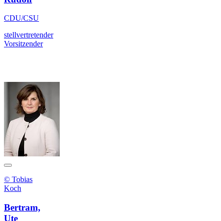
CDU/CSU
stellvertretender
Vorsitzender
© Tobias
Koch
Bertram,
Ute