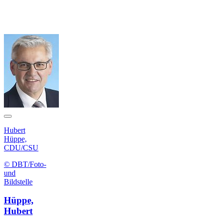
Hubert
Hüppe,
CDU/CSU
© DBT/Foto-
und
Bildstelle
Hüppe,
Hubert