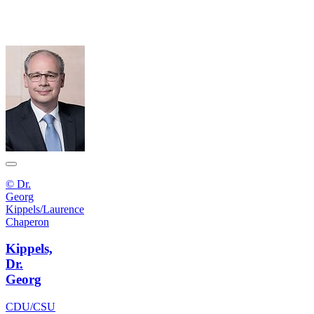
© Dr.
Georg
Kippels/Laurence
Chaperon
Kippels,
Dr.
Georg
CDU/CSU