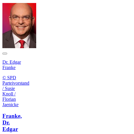
Dr. Edgar
Franke
© SPD
Parteivorstand
/ Susie
Knoll /
Florian
Jaenicke
Franke,
Dr.
Edgar