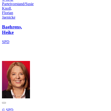
Parteivorstand/Susie
Knoll,
Florian
Jaenicke
Baehrens,
Heike
SPD
© SPD