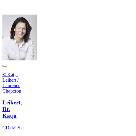
© Katja
Leikert /
Laurence
Chaperon
Leikert,
Dr.
Katja
CDU/CSU