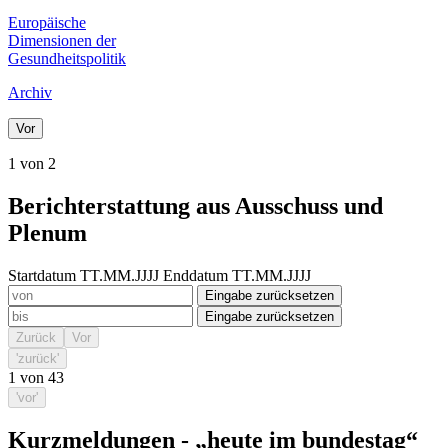
Europäische
Dimensionen der
Gesundheitspolitik
Archiv
Vor
1 von 2
Berichterstattung aus Ausschuss und
Plenum
Startdatum TT.MM.JJJJ
Enddatum TT.MM.JJJJ
Eingabe zurücksetzen
Eingabe zurücksetzen
Zurück
Vor
'zurück'
1
von
43
'vor'
Kurzmeldungen - „heute im bundestag“