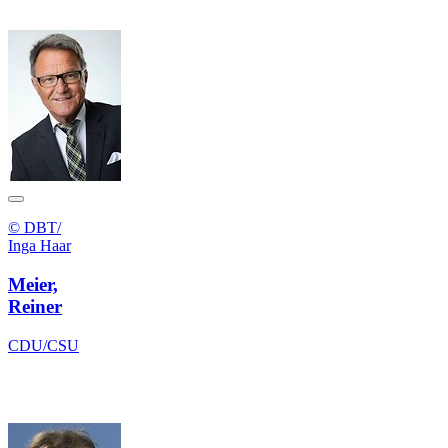
© DBT/
Inga Haar
Meier,
Reiner
CDU/CSU