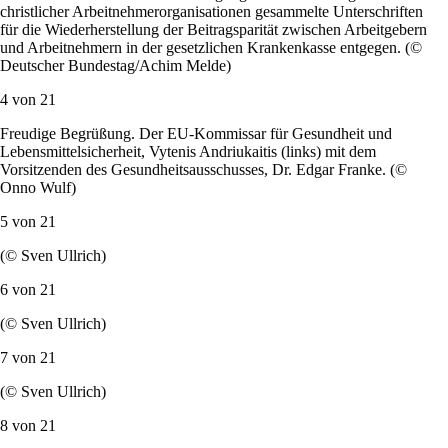
Deutscher Bundestag/Achim Melde)
3 von
21
Der Vorsitzende des Gesundheitsausschusses, Dr. Edgar Franke,
(4.v.li), SPD, und der Stellvertreter des Ausschusses, Rudolf Henke,
CDU/CSU, nehmen am Mittwoch, 22. März 2017, um 9 Uhr im
Paul-Löbe-Haus, Raum E 300 im Namen des
Bundestagsausschusses für Gesundheit von den Vorsitzenden der
Katholischen Arbeitnehmer-Bewegung und der Arbeitsgemeinschaft
christlicher Arbeitnehmerorganisationen gesammelte Unterschriften
für die Wiederherstellung der Beitragsparität zwischen Arbeitgebern
und Arbeitnehmern in der gesetzlichen Krankenkasse entgegen. (©
Deutscher Bundestag/Achim Melde)
4 von
21
Freudige Begrüßung. Der EU-Kommissar für Gesundheit und
Lebensmittelsicherheit, Vytenis Andriukaitis (links) mit dem
Vorsitzenden des Gesundheitsausschusses, Dr. Edgar Franke. (©
Onno Wulf)
5 von
21
(© Sven Ullrich)