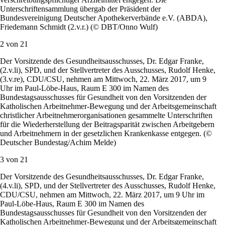
21
Galerie schließen
1 von
21
Reiner Meier, Elisabeth Scharfenberg, Michael Hennrich, Dr. Edgar
Franke und Rudolf Henke (v.l.n.r.) nehmen am 17. Mai 2017 als
Vertreter des Gesundheitsausschusses mehr als 1,2 Millionen
Unterschriften für ein Verbot des Versandhandels
verschreibungspflichtiger Arzneimittel entgegen. Die
Unterschriftensammlung übergab der Präsident der
Bundesvereinigung Deutscher Apothekerverbände e.V. (ABDA),
Friedemann Schmidt (2.v.r.) (© DBT/Onno Wulf)
2 von
21
Der Vorsitzende des Gesundheitsausschusses, Dr. Edgar Franke,
(2.v.li), SPD, und der Stellvertreter des Ausschusses, Rudolf Henke,
(3.v.re), CDU/CSU, nehmen am Mittwoch, 22. März 2017, um 9
Uhr im Paul-Löbe-Haus, Raum E 300 im Namen des
Bundestagsausschusses für Gesundheit von den Vorsitzenden der
Katholischen Arbeitnehmer-Bewegung und der Arbeitsgemeinschaft
christlicher Arbeitnehmerorganisationen gesammelte Unterschriften
für die Wiederherstellung der Beitragsparität zwischen Arbeitgebern
und Arbeitnehmern in der gesetzlichen Krankenkasse entgegen. (©