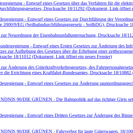
regierung - Entwurf eines Gesetzes über das Verfahren für die elekt
Durchführungsgesetzes, Drucksache 18/11292
(Dokument, Link öffnet e
esregierung - Entwurf eines Gesetzes zur Durchführung der Verordn
nie 2000/9/EG (Seilbahndurchführungsgesetz - SeilbDG), Drucksache 
 zur Neuordnung der Eisenbahnunfalluntersuchung, Drucksache 18/11
ndesregierung - Entwurf eines Ersten Gesetzes zur Änderung des Inf
zes zur Aufhebung des Gesetzes über die Erhebung einer zeitbezogene
cksache 18/11012
(Dokument, Link öffnet ein neues Fenster)
ur Änderung des Güterkraftverkehrsgesetzes, des Fahrpersonalgesetzes
ber die Errichtung eines Kraftfahrt-Bundesamtes, Drucksache 18/10882
esregierung - Entwurf eines Gesetzes zur Änderung raumordnungsrech
ÜNDNIS 90/DIE GRÜNEN - Die Bahnpolitik auf das richtige Gleis se
sregierung - Entwurf eines Dritten Gesetzes zur Änderung des Binnen
BÜNDNIS 90/DIE GRÜNEN - Fahrverbot für laute Güterwagen, 18/10