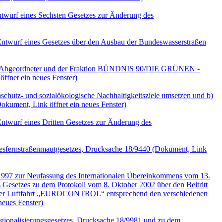
twurf eines Sechsten Gesetzes zur Änderung des
ntwurf eines Gesetzes über den Ausbau der Bundeswasserstraßen
erer Abgeordneter und der Fraktion BÜNDNIS 90/DIE GRÜNEN -
ffnet ein neues Fenster)
hutz- und sozialökologische Nachhaltigkeitsziele umsetzen und b)
okument, Link öffnet ein neues Fenster)
ntwurf eines Dritten Gesetzes zur Änderung des
esfernstraßenmautgesetzes, Drucksache 18/9440
(Dokument, Link
 1997 zur Neufassung des Internationalen Übereinkommens vom 13.
etzes zu dem Protokoll vom 8. Oktober 2002 über den Beitritt
 der Luftfahrt „EUROCONTROL“ entsprechend den verschiedenen
neues Fenster)
gionalisierungsgesetzes, Drucksache 18/9981 und zu dem