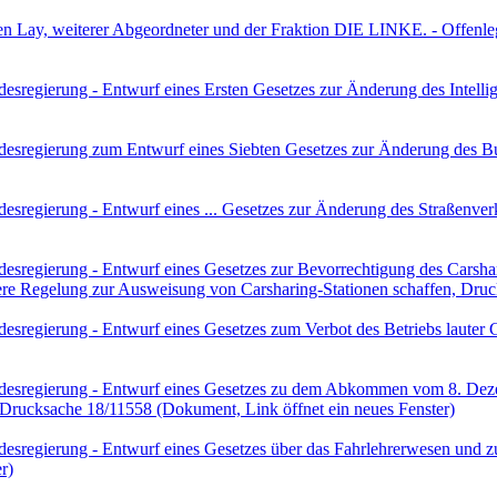
ren Lay, weiterer Abgeordneter und der Fraktion DIE LINKE. - Offe
sregierung - Entwurf eines Ersten Gesetzes zur Änderung des Intelli
esregierung zum Entwurf eines Siebten Gesetzes zur Änderung des Bu
sregierung - Entwurf eines ... Gesetzes zur Änderung des Straßenve
esregierung - Entwurf eines Gesetzes zur Bevorrechtigung des Cars
ere Regelung zur Ausweisung von Carsharing-Stationen schaffen, Dru
esregierung - Entwurf eines Gesetzes zum Verbot des Betriebs lauter
desregierung - Entwurf eines Gesetzes zu dem Abkommen vom 8. Dez
, Drucksache 18/11558
(Dokument, Link öffnet ein neues Fenster)
regierung - Entwurf eines Gesetzes über das Fahrlehrerwesen und zur
r)