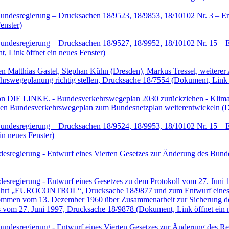
undesregierung – Drucksachen 18/9523, 18/9853, 18/10102 Nr. 3 – En
enster)
undesregierung – Drucksachen 18/9527, 18/9952, 18/10102 Nr. 15 – E
 Link öffnet ein neues Fenster)
en Matthias Gastel, Stephan Kühn (Dresden), Markus Tressel, weit
hrswegeplanung richtig stellen, Drucksache 18/7554
(Dokument, Link ö
on DIE LINKE. - Bundesverkehrswegeplan 2030 zurückziehen - Klimasc
 Bundesverkehrswegeplan zum Bundesnetzplan weiterentwickeln
(D
undesregierung – Drucksachen 18/9524, 18/9953, 18/10102 Nr. 15 – E
n neues Fenster)
esregierung - Entwurf eines Vierten Gesetzes zur Änderung des Bund
esregierung - Entwurf eines Gesetzes zu dem Protokoll vom 27. Juni
ahrt „EUROCONTROL“, Drucksache 18/9877 und zum Entwurf eines Ges
nkommen vom 13. Dezember 1960 über Zusammenarbeit zur Sicherung
 vom 27. Juni 1997, Drucksache 18/9878
(Dokument, Link öffnet ein 
ndesregierung - Entwurf eines Vierten Gesetzes zur Änderung des Re