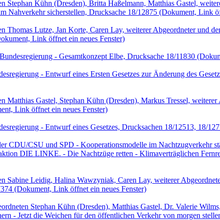
en Stephan Kühn (Dresden), Britta Haßelmann, Matthias Gastel, we
m Nahverkehr sicherstellen, Drucksache 18/12875
(Dokument, Link öff
n Thomas Lutze, Jan Korte, Caren Lay, weiterer Abgeordneter und d
okument, Link öffnet ein neues Fenster)
e Bundesregierung - Gesamtkonzept Elbe, Drucksache 18/11830
(Dokume
sregierung - Entwurf eines Ersten Gesetzes zur Änderung des Gesetz
en Matthias Gastel, Stephan Kühn (Dresden), Markus Tressel, weit
t, Link öffnet ein neues Fenster)
esregierung - Entwurf eines Gesetzes, Drucksachen 18/12513, 18/12
 der CDU/CSU und SPD - Kooperationsmodelle im Nachtzugverkehr stä
raktion DIE LINKE. - Die Nachtzüge retten - Klimaverträglichen Fernr
n Sabine Leidig, Halina Wawzyniak, Caren Lay, weiterer Abgeordneter
7374
(Dokument, Link öffnet ein neues Fenster)
ordneten Stephan Kühn (Dresden), Matthias Gastel, Dr. Valerie Wil
n - Jetzt die Weichen für den öffentlichen Verkehr von morgen stell