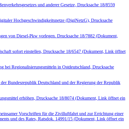
ßenverkehrsgesetzes und anderer Gesetze, Drucksache 18/8559
digitaler Hochgeschwindigkeitsnetze (DigiNetzG), Drucksache
gen von Diesel-Pkw vorlegen. Drucksache 18/7882
(Dokument,
chaft sofort einstellen, Drucksache 18/6547
(Dokument, Link öffnet
 bei Regionalisierungsmitteln in Ostdeutschland, Drucksache
der Bundesrepublik Deutschland und der Regierung der Republik
rungsmittel erhöhen, Drucksache 18/8074
(Dokument, Link öffnet ein
samer Vorschriften für die Zivilluftfahrt und zur Errichtung einer
ments und des Rates, Ratsdok. 14991/15
(Dokument, Link öffnet ein