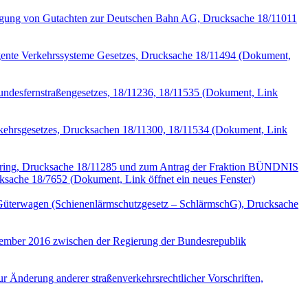
nlegung von Gutachten zur Deutschen Bahn AG, Drucksache 18/11011
gente Verkehrssysteme Gesetzes, Drucksache 18/11494
(Dokument,
ndesfernstraßengesetzes, 18/11236, 18/11535
(Dokument, Link
rkehrsgesetzes, Drucksachen 18/11300, 18/11534
(Dokument, Link
haring, Drucksache 18/11285 und zum Antrag der Fraktion BÜNDNIS
cksache 18/7652
(Dokument, Link öffnet ein neues Fenster)
 Güterwagen (Schienenlärmschutzgesetz – SchlärmschG), Drucksache
ember 2016 zwischen der Regierung der Bundesrepublik
 Änderung anderer straßenverkehrsrechtlicher Vorschriften,