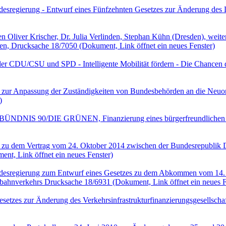
esregierung - Entwurf eines Fünfzehnten Gesetzes zur Änderung des 
en Oliver Krischer, Dr. Julia Verlinden, Stephan Kühn (Dresden), 
en, Drucksache 18/7050
(Dokument, Link öffnet ein neues Fenster)
r CDU/CSU und SPD - Intelligente Mobilität fördern - Die Chancen de
 zur Anpassung der Zuständigkeiten von Bundesbehörden an die Neuor
)
on BÜNDNIS 90/DIE GRÜNEN, Finanzierung eines bürgerfreundlichen
 zu dem Vertrag vom 24. Oktober 2014 zwischen der Bundesrepublik 
nt, Link öffnet ein neues Fenster)
ndesregierung zum Entwurf eines Gesetzes zu dem Abkommen vom 14.
nbahnverkehrs Drucksache 18/6931
(Dokument, Link öffnet ein neues F
etzes zur Änderung des Verkehrsinfrastrukturfinanzierungsgesellscha