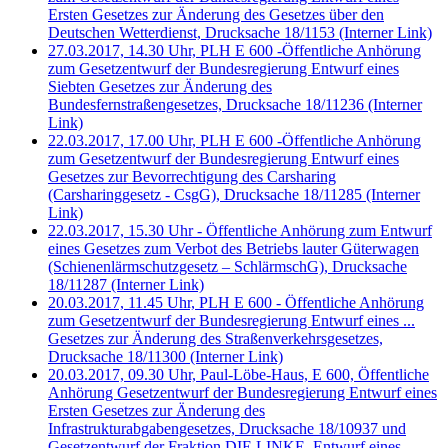
Ersten Gesetzes zur Änderung des Gesetzes über den
Deutschen Wetterdienst, Drucksache 18/1153
(Interner Link)
27.03.2017, 14.30 Uhr, PLH E 600 -Öffentliche Anhörung
zum Gesetzentwurf der Bundesregierung Entwurf eines
Siebten Gesetzes zur Änderung des
Bundesfernstraßengesetzes, Drucksache 18/11236
(Interner
Link)
22.03.2017, 17.00 Uhr, PLH E 600 -Öffentliche Anhörung
zum Gesetzentwurf der Bundesregierung Entwurf eines
Gesetzes zur Bevorrechtigung des Carsharing
(Carsharinggesetz - CsgG), Drucksache 18/11285
(Interner
Link)
22.03.2017, 15.30 Uhr - Öffentliche Anhörung zum Entwurf
eines Gesetzes zum Verbot des Betriebs lauter Güterwagen
(Schienenlärmschutzgesetz – SchlärmschG), Drucksache
18/11287
(Interner Link)
20.03.2017, 11.45 Uhr, PLH E 600 - Öffentliche Anhörung
zum Gesetzentwurf der Bundesregierung Entwurf eines ...
Gesetzes zur Änderung des Straßenverkehrsgesetzes,
Drucksache 18/11300
(Interner Link)
20.03.2017, 09.30 Uhr, Paul-Löbe-Haus, E 600, Öffentliche
Anhörung Gesetzentwurf der Bundesregierung Entwurf eines
Ersten Gesetzes zur Änderung des
Infrastrukturabgabengesetzes, Drucksache 18/10937 und
Gesetzentwurf der Fraktion DIE LINKE. Entwurf eines