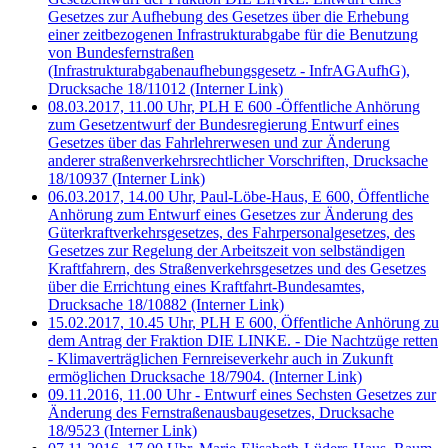
Gesetzes zur Aufhebung des Gesetzes über die Erhebung
einer zeitbezogenen Infrastrukturabgabe für die Benutzung
von Bundesfernstraßen
(Infrastrukturabgabenaufhebungsgesetz - InfrAGAufhG),
Drucksache 18/11012
(Interner Link)
08.03.2017, 11.00 Uhr, PLH E 600 -Öffentliche Anhörung
zum Gesetzentwurf der Bundesregierung Entwurf eines
Gesetzes über das Fahrlehrerwesen und zur Änderung
anderer straßenverkehrsrechtlicher Vorschriften, Drucksache
18/10937
(Interner Link)
06.03.2017, 14.00 Uhr, Paul-Löbe-Haus, E 600, Öffentliche
Anhörung zum Entwurf eines Gesetzes zur Änderung des
Güterkraftverkehrsgesetzes, des Fahrpersonalgesetzes, des
Gesetzes zur Regelung der Arbeitszeit von selbständigen
Kraftfahrern, des Straßenverkehrsgesetzes und des Gesetzes
über die Errichtung eines Kraftfahrt-Bundesamtes,
Drucksache 18/10882
(Interner Link)
15.02.2017, 10.45 Uhr, PLH E 600, Öffentliche Anhörung zu
dem Antrag der Fraktion DIE LINKE. - Die Nachtzüge retten
- Klimaverträglichen Fernreiseverkehr auch in Zukunft
ermöglichen Drucksache 18/7904.
(Interner Link)
09.11.2016, 11.00 Uhr - Entwurf eines Sechsten Gesetzes zur
Änderung des Fernstraßenausbaugesetzes, Drucksache
18/9523
(Interner Link)