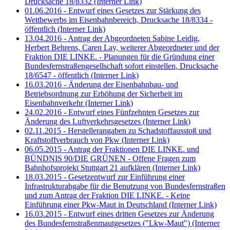
Drucksache 18/8332
(Interner Link)
01.06.2016 - Entwurf eines Gesetzes zur Stärkung des
Wettbewerbs im Eisenbahnbereich, Drucksache 18/8334 -
öffentlich
(Interner Link)
13.04.2016 - Antrag der Abgeordneten Sabine Leidig,
Herbert Behrens, Caren Lay, weiterer Abgeordneter und der
Fraktion DIE LINKE. - Planungen für die Gründung einer
Bundesfernstraßengesellschaft sofort einstellen, Drucksache
18/6547 - öffentlich
(Interner Link)
16.03.2016 - Änderung der Eisenbahnbau- und
Betriebsordnung zur Erhöhung der Sicherheit im
Eisenbahnverkehr
(Interner Link)
24.02.2016 - Entwurf eines Fünfzehnten Gesetzes zur
Änderung des Luftverkehrsgesetzes
(Interner Link)
02.11.2015 - Herstellerangaben zu Schadstoffausstoß und
Kraftstoffverbrauch von Pkw
(Interner Link)
06.05.2015 - Antrag der Fraktionen DIE LINKE. und
BÜNDNIS 90/DIE GRÜNEN - Offene Fragen zum
Bahnhofsprojekt Stuttgart 21 aufklären
(Interner Link)
18.03.2015 - Gesetzentwurf zur Einführung einer
Infrastrukturabgabe für die Benutzung von Bundesfernstraßen
und zum Antrag der Fraktion DIE LINKE. - Keine
Einführung einer Pkw-Maut in Deutschland
(Interner Link)
16.03.2015 - Entwurf eines dritten Gesetzes zur Änderung
des Bundesfernstraßenmautgesetzes ("Lkw-Maut")
(Interner