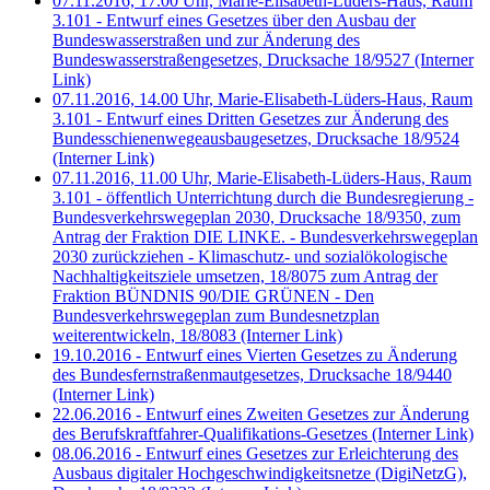
07.11.2016, 17.00 Uhr, Marie-Elisabeth-Lüders-Haus, Raum
3.101 - Entwurf eines Gesetzes über den Ausbau der
Bundeswasserstraßen und zur Änderung des
Bundeswasserstraßengesetzes, Drucksache 18/9527
(Interner
Link)
07.11.2016, 14.00 Uhr, Marie-Elisabeth-Lüders-Haus, Raum
3.101 - Entwurf eines Dritten Gesetzes zur Änderung des
Bundesschienenwegeausbaugesetzes, Drucksache 18/9524
(Interner Link)
07.11.2016, 11.00 Uhr, Marie-Elisabeth-Lüders-Haus, Raum
3.101 - öffentlich Unterrichtung durch die Bundesregierung -
Bundesverkehrswegeplan 2030, Drucksache 18/9350, zum
Antrag der Fraktion DIE LINKE. - Bundesverkehrswegeplan
2030 zurückziehen - Klimaschutz- und sozialökologische
Nachhaltigkeitsziele umsetzen, 18/8075 zum Antrag der
Fraktion BÜNDNIS 90/DIE GRÜNEN - Den
Bundesverkehrswegeplan zum Bundesnetzplan
weiterentwickeln, 18/8083
(Interner Link)
19.10.2016 - Entwurf eines Vierten Gesetzes zu Änderung
des Bundesfernstraßenmautgesetzes, Drucksache 18/9440
(Interner Link)
22.06.2016 - Entwurf eines Zweiten Gesetzes zur Änderung
des Berufskraftfahrer-Qualifikations-Gesetzes
(Interner Link)
08.06.2016 - Entwurf eines Gesetzes zur Erleichterung des
Ausbaus digitaler Hochgeschwindigkeitsnetze (DigiNetzG),