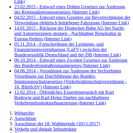
Link)
23.02.2015 - Entwurf eines Dritten Gesetzes zur Änderung
des Regionalisierungsgesetzes
(Interner Link)
04.02.2015 - Entwurf eines Gesetzes zur Bevorrechtigung der
Verwendung elektrisch betriebener Fahrzeuge
(Interner Link)
14.01.2015 - Rückzug der Deutschen Bahn AG bei Nacht-
und Autoreisezügen stoppen - Nachhaltige Reisekultur in
Europa fördern
(Interner Link)
05.11.2014 - Fortschreibung der Leistungs- und
Finanzierungsvereinbarung (LuFV) zwischen der
Bundesrepublik Deutschland und der DB
(Interner Link)
06.10.2014 - Entwurf eines Zweiten Gesetzes zur Änderung
des Bundesfernstraßenmautgesetzes
(Interner Link)
04.06.2014 - Verordnung zur Änderung der Sechzehnten
Verordnung zur Durchführung des Bundes-
Immissionsschutzgesetzes (Verkehrslärmschutzverordnung -
16. BImSchV)
(Interner Link)
12.02.2014 - Öffentliches Expertengespräch mit Kurt
Bodewig und Karl-Heinz Daehre zur nachhaltigen
Verkehrsinfrastrukturfinanzierung
(Interner Link)
Webarchiv
Ausschüsse
Ausschüsse der 18. Wahlperiode (2013-2017)
Verkehr und digitale Infrastruktur