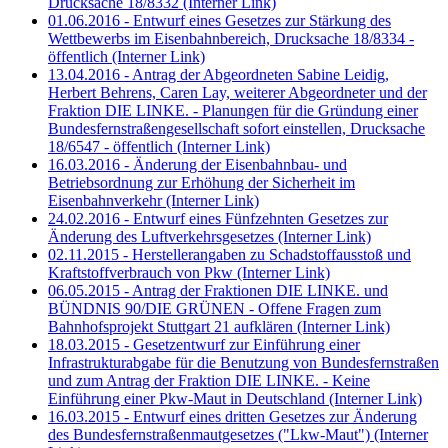
Drucksache 18/8332
(Interner Link)
01.06.2016 - Entwurf eines Gesetzes zur Stärkung des
Wettbewerbs im Eisenbahnbereich, Drucksache 18/8334 -
öffentlich
(Interner Link)
13.04.2016 - Antrag der Abgeordneten Sabine Leidig,
Herbert Behrens, Caren Lay, weiterer Abgeordneter und der
Fraktion DIE LINKE. - Planungen für die Gründung einer
Bundesfernstraßengesellschaft sofort einstellen, Drucksache
18/6547 - öffentlich
(Interner Link)
16.03.2016 - Änderung der Eisenbahnbau- und
Betriebsordnung zur Erhöhung der Sicherheit im
Eisenbahnverkehr
(Interner Link)
24.02.2016 - Entwurf eines Fünfzehnten Gesetzes zur
Änderung des Luftverkehrsgesetzes
(Interner Link)
02.11.2015 - Herstellerangaben zu Schadstoffausstoß und
Kraftstoffverbrauch von Pkw
(Interner Link)
06.05.2015 - Antrag der Fraktionen DIE LINKE. und
BÜNDNIS 90/DIE GRÜNEN - Offene Fragen zum
Bahnhofsprojekt Stuttgart 21 aufklären
(Interner Link)
18.03.2015 - Gesetzentwurf zur Einführung einer
Infrastrukturabgabe für die Benutzung von Bundesfernstraßen
und zum Antrag der Fraktion DIE LINKE. - Keine
Einführung einer Pkw-Maut in Deutschland
(Interner Link)
16.03.2015 - Entwurf eines dritten Gesetzes zur Änderung
des Bundesfernstraßenmautgesetzes ("Lkw-Maut")
(Interner