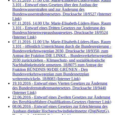
07.11.2016, 17.00 Uhr, Marie-Elisabeth-Lüders-Haus, Raum
3.101 - Entwurf eines Gesetzes über den Ausbau der
Bundeswasserstraßen und zur Änderung des
Bundeswasserstraßengesetzes, Drucksache 18/9527
(Interner
Link)
07.11.2016, 14.00 Uhr, Marie-Elisabeth-Lüders-Haus, Raum
3.101 - Entwurf eines Dritten Gesetzes zur Änderung des
Bundesschienenwegeausbaugesetzes, Drucksache 18/9524
(Interner Link)
07.11.2016, 11.00 Uhr, Marie-Elisabeth-Lüders-Haus, Raum
3.101 - öffentlich Unterrichtung durch die Bundesregierung -
Bundesverkehrswegeplan 2030, Drucksache 18/9350, zum
Antrag der Fraktion DIE LINKE. - Bundesverkehrswegeplan
2030 zurückziehen - Klimaschutz- und sozialökologische
Nachhaltigkeitsziele umsetzen, 18/8075 zum Antrag der
Fraktion BÜNDNIS 90/DIE GRÜNEN - Den
Bundesverkehrswegeplan zum Bundesnetzplan
weiterentwickeln, 18/8083
(Interner Link)
19.10.2016 - Entwurf eines Vierten Gesetzes zu Änderung
des Bundesfernstraßenmautgesetzes, Drucksache 18/9440
(Interner Link)
22.06.2016 - Entwurf eines Zweiten Gesetzes zur Änderung
des Berufskraftfahrer-Qualifikations-Gesetzes
(Interner Link)
08.06.2016 - Entwurf eines Gesetzes zur Erleichterung des
Ausbaus digitaler Hochgeschwindigkeitsnetze (DigiNetzG),