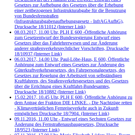
Gesetzes zur Aufhebung des Gesetzes über die Erhebung
einer zeitbezogenen Infrastrukturabgabe für die Benutzung
von Bundesfernstraßen
(Infrastrukturabgabenaufhebungsgesetz - InfrAGAufhG),
Drucksache 18/11012
(Interner Link)
08.03.2017, 11.00 Uhr, PLH E 600 -Öffentliche Anhörung
zum Gesetzentwurf der Bundesregierung Entwurf eines
Gesetzes über das Fahrlehrerwesen und zur Änderung
anderer straßenverkehrsrechtlicher Vorschriften, Drucksache
18/10937
(Interner Link)
06.03.2017, 14.00 Uhr, Paul-Löbe-Haus, E 600, Öffentliche
Anhörung zum Entwurf eines Gesetzes zur Änderung des
Güterkraftverkehrsgesetzes, des Fahrpersonalgesetzes, des
Gesetzes zur Regelung der Arbeitszeit von selbständigen
Kraftfahrern, des Straßenverkehrsgesetzes und des Gesetzes
über die Errichtung eines Kraftfahrt-Bundesamtes,
Drucksache 18/10882
(Interner Link)
15.02.2017, 10.45 Uhr, PLH E 600, Öffentliche Anhörung zu
dem Antrag der Fraktion DIE LINKE. - Die Nachtzüge retten
- Klimaverträglichen Fernreiseverkehr auch in Zukunft
ermöglichen Drucksache 18/7904.
(Interner Link)
09.11.2016, 11.00 Uhr - Entwurf eines Sechsten Gesetzes zur
Änderung des Fernstraßenausbaugesetzes, Drucksache
18/9523
(Interner Link)