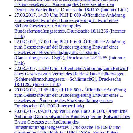
Ersten Gesetzes zur Änderung des Gesetzes über den
Deutschen Wetterdienst, Drucksache 18/1153
(Interner Link)
27.03.2017, 14.30 Uhr, PLH E 600 -Öffentliche Anhörung
zum Gesetzentwurf der Bundesregierung Entwurf eines
Siebten Gesetzes zur Änderung des
Bundesfernstraßengesetzes, Drucksache 18/11236
(Interner
Link)
22.03.2017, 17.00 Uhr, PLH E 600 -Öffentliche Anhörung
zum Gesetzentwurf der Bundesregierung Entwurf eines
Gesetzes zur Bevorrechtigung des Carsharing
(Carsharinggesetz - CsgG), Drucksache 18/11285
(Interner
Link)
22.03.2017, 15.30 Uhr - Öffentliche Anhörung zum Entwurf
eines Gesetzes zum Verbot des Betriebs lauter Güterwagen
(Schienenlärmschutzgesetz – SchlärmschG), Drucksache
18/11287
(Interner Link)
20.03.2017, 11.45 Uhr, PLH E 600 - Öffentliche Anhörung
zum Gesetzentwurf der Bundesregierung Entwurf eines ...
Gesetzes zur Änderung des Straßenverkehrsgesetzes,
Drucksache 18/11300
(Interner Link)
20.03.2017, 09.30 Uhr, Paul-Löbe-Haus, E 600, Öffentliche
Anhörung Gesetzentwurf der Bundesregierung Entwurf eines
Ersten Gesetzes zur Änderung des
Infrastrukturabgabengesetzes, Drucksache 18/10937 und
Gesetzentwurf der Fraktion DIE LINKE. Entwurf eines