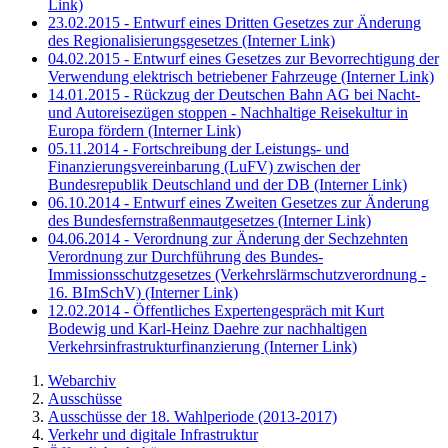
Link)
23.02.2015 - Entwurf eines Dritten Gesetzes zur Änderung
des Regionalisierungsgesetzes
(Interner Link)
04.02.2015 - Entwurf eines Gesetzes zur Bevorrechtigung der
Verwendung elektrisch betriebener Fahrzeuge
(Interner Link)
14.01.2015 - Rückzug der Deutschen Bahn AG bei Nacht-
und Autoreisezügen stoppen - Nachhaltige Reisekultur in
Europa fördern
(Interner Link)
05.11.2014 - Fortschreibung der Leistungs- und
Finanzierungsvereinbarung (LuFV) zwischen der
Bundesrepublik Deutschland und der DB
(Interner Link)
06.10.2014 - Entwurf eines Zweiten Gesetzes zur Änderung
des Bundesfernstraßenmautgesetzes
(Interner Link)
04.06.2014 - Verordnung zur Änderung der Sechzehnten
Verordnung zur Durchführung des Bundes-
Immissionsschutzgesetzes (Verkehrslärmschutzverordnung -
16. BImSchV)
(Interner Link)
12.02.2014 - Öffentliches Expertengespräch mit Kurt
Bodewig und Karl-Heinz Daehre zur nachhaltigen
Verkehrsinfrastrukturfinanzierung
(Interner Link)
Webarchiv
Ausschüsse
Ausschüsse der 18. Wahlperiode (2013-2017)
Verkehr und digitale Infrastruktur