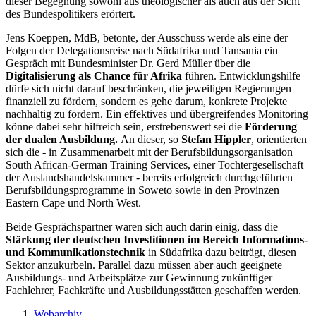
dieser Begegnung sowohl aus theologischer als auch aus der Sicht
des Bundespolitikers erörtert.
Jens Koeppen, MdB, betonte, der Ausschuss werde als eine der
Folgen der Delegationsreise nach Südafrika und Tansania ein
Gespräch mit Bundesminister Dr. Gerd Müller über die
Digitalisierung als Chance für Afrika
führen. Entwicklungshilfe
dürfe sich nicht darauf beschränken, die jeweiligen Regierungen
finanziell zu fördern, sondern es gehe darum, konkrete Projekte
nachhaltig zu fördern. Ein effektives und übergreifendes Monitoring
könne dabei sehr hilfreich sein, erstrebenswert sei die
Förderung
der dualen Ausbildung.
An dieser, so
Stefan Hippler
, orientierten
sich die - in Zusammenarbeit mit der Berufsbildungsorganisation
South African-German Training Services, einer Tochtergesellschaft
der Auslandshandelskammer - bereits erfolgreich durchgeführten
Berufsbildungsprogramme in Soweto sowie in den Provinzen
Eastern Cape und North West.
Beide Gesprächspartner waren sich auch darin einig, dass die
Stärkung der deutschen Investitionen im Bereich Informations-
und Kommunikationstechnik
in Südafrika dazu beiträgt, diesen
Sektor anzukurbeln. Parallel dazu müssen aber auch geeignete
Ausbildungs- und Arbeitsplätze zur Gewinnung zukünftiger
Fachlehrer, Fachkräfte und Ausbildungsstätten geschaffen werden.
Webarchiv