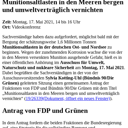
Munitionsaltlasten in den Meeren bergen
und umweltverträglich vernichten
Zeit:
Montag, 17. Mai 2021, 14 bis 16 Uhr
Ort:
Videokonferenz
Sachverständige haben dazu aufgefordert, möglichst bald mit der
Bergung der schätzungsweise 1,6 Millionen Tonnen
Munitionsaltlasten in der deutschen Ost- und Nordsee
zu
beginnen. Wegen der zunehmenden Korrosion wachse die von der
in den Meeren versenkten Munition ausgehende Gefahr, hieß es in
einer öffentlichen Anhörung im
Ausschuss für Umwelt,
Naturschutz und nukleare Sicherheit
am
Montag, 17. Mai 2021
.
Dabei begrüßten die Sachverständigen in der von der
Ausschussvorsitzenden
Sylvia Kotting-Uhl (Bündnis 90/Die
Grünen)
geleiteten Sitzung einen gemeinsamen Antrag der
Fraktionen von FDP und Bündnis 90/Die Grünen mit dem Titel
„Munitionsaltlasten in den Meeren bergen und umweltverträglich
vernichten“ (
19/26339
(Dokument, öffnet ein neues Fenster)
).
Antrag von FDP und Grünen
In dem Antrag fordern die beiden Fraktionen die Bundesregierung
auf, eine Strategie für die vollständige Bergung und