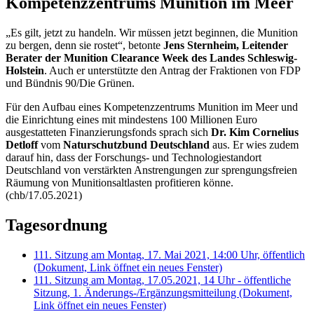
Kompetenzzentrums Munition im Meer
„Es gilt, jetzt zu handeln. Wir müssen jetzt beginnen, die Munition
zu bergen, denn sie rostet“, betonte
Jens Sternheim, Leitender
Berater der
Munition Clearance Week
des Landes Schleswig-
Holstein
. Auch er unterstützte den Antrag der Fraktionen von FDP
und Bündnis 90/Die Grünen.
Für den Aufbau eines Kompetenzzentrums Munition im Meer und
die Einrichtung eines mit mindestens 100 Millionen Euro
ausgestatteten Finanzierungsfonds sprach sich
Dr. Kim Cornelius
Detloff
vom
Naturschutzbund Deutschland
aus. Er wies zudem
darauf hin, dass der Forschungs- und Technologiestandort
Deutschland von verstärkten Anstrengungen zur sprengungsfreien
Räumung von Munitionsaltlasten profitieren könne.
(chb/17.05.2021)
Tagesordnung
111. Sitzung am Montag, 17. Mai 2021, 14:00 Uhr, öffentlich
(Dokument, Link öffnet ein neues Fenster)
111. Sitzung am Montag, 17.05.2021, 14 Uhr - öffentliche
Sitzung, 1. Änderungs-/Ergänzungsmitteilung
(Dokument,
Link öffnet ein neues Fenster)