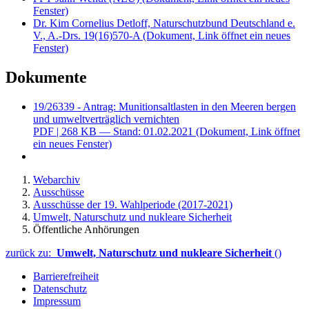
Fenster)
Dr. Kim Cornelius Detloff, Naturschutzbund Deutschland e.
V., A.-Drs. 19(16)570-A
(Dokument, Link öffnet ein neues
Fenster)
Dokumente
19/26339 - Antrag: Munitionsaltlasten in den Meeren bergen
und umweltverträglich vernichten
PDF
| 268 KB — Stand: 01.02.2021
(Dokument, Link öffnet
ein neues Fenster)
Webarchiv
Ausschüsse
Ausschüsse der 19. Wahlperiode (2017-2021)
Umwelt, Naturschutz und nukleare Sicherheit
Öffentliche Anhörungen
zurück zu:
Umwelt, Naturschutz und nukleare Sicherheit
()
Barrierefreiheit
Datenschutz
Impressum