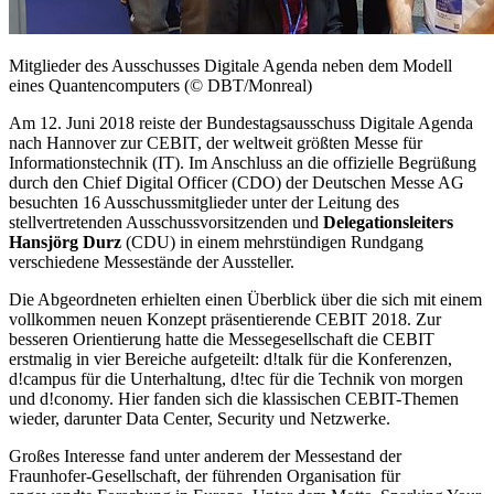
Mitglieder des Ausschusses Digitale Agenda neben dem Modell
eines Quantencomputers (© DBT/Monreal)
Am 12. Juni 2018 reiste der Bundestagsausschuss Digitale Agenda
nach Hannover zur CEBIT, der weltweit größten Messe für
Informationstechnik (IT). Im Anschluss an die offizielle Begrüßung
durch den Chief Digital Officer (CDO) der Deutschen Messe AG
besuchten 16 Ausschussmitglieder unter der Leitung des
stellvertretenden Ausschussvorsitzenden und
Delegationsleiters
Hansjörg Durz
(CDU) in einem mehrstündigen Rundgang
verschiedene Messestände der Aussteller.
Die Abgeordneten erhielten einen Überblick über die sich mit einem
vollkommen neuen Konzept präsentierende CEBIT 2018. Zur
besseren Orientierung hatte die Messegesellschaft die CEBIT
erstmalig in vier Bereiche aufgeteilt: d!talk für die Konferenzen,
d!campus für die Unterhaltung, d!tec für die Technik von morgen
und d!conomy. Hier fanden sich die klassischen CEBIT-Themen
wieder, darunter Data Center, Security und Netzwerke.
Großes Interesse fand unter anderem der Messestand der
Fraunhofer-Gesellschaft, der führenden Organisation für