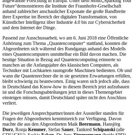
angewandte Forschung in Europa. Unter dem Motto„Sparking Your
Future“demonstrieren die Institute der Fraunhofer-Gesellschaft
anhand zahlreicher anschaulicher Exponate die große Bandbreite
ihrer Expertise im Bereich der digitalen Transformation, von
Künstlicher Intelligenz über Industrie 4.0 bis zur Cybersicherheit
und dem Internet der Dinge.
Passend zur Ausschussarbeit, wo am 6. Juni 2018 eine Öffentliche
Anhörung zum Thema „Quantencomputer“ stattfand, konnten die
Abgeordneten sich während des Rundgangs anhand des Modells
eines Quantencomputers unmittelbar ein Bild davon machen. Die
heutige Situation in Bezug auf Quantencomputing erinnerte so
manchen an die Anfangsjahre des klassischen Computers, als
Techniker mit Lochkarten raumgroße Maschinen bedienten. Ob und
wann die Quantenrechner die in sie gesetzten Erwartungen erfüllen,
bleibt schwierig zu beantworten. Einig waren sich jedoch alle, dass
in Deutschland das Know-how in diesem Bereich jetzt aufzubauen
ist und die Forschungsabteilungen jetzt in dieses Themengebiet
einsteigen müssen, damit Deutschland später nicht den Anschluss
verliert.
Die jeweiligen Ansprechpartner/innen der Aussteller standen für
Fragen der Abgeordneten kenntnisreich zur Verfügung. Davon
machte die aus den Abgeordneten Maik
Beermann
, Hansjörg
Durz
, Ronja
Kemmer
, Stefan
Sauer
, Tankred
Schipanski
(alle
CDU/CSU), Saskia
Esken
, Dr. Jens
Zimmermann
(beide SPD),