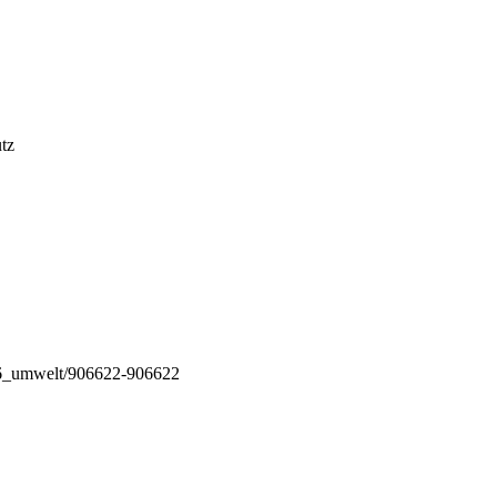
tz
16_umwelt/906622-906622