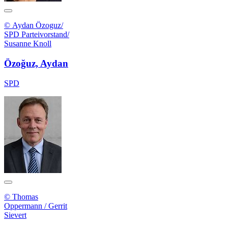
© Aydan Özoguz/
SPD Parteivorstand/
Susanne Knoll
Özoğuz, Aydan
SPD
© Thomas
Oppermann / Gerrit
Sievert