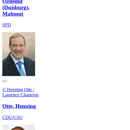
Özdemir
(Duisburg),
Mahmut
SPD
© Henning Otte /
Laurence Chaperon
Otte, Henning
CDU/CSU