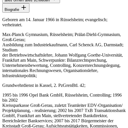
alles öffnen
alles schließen
Biografie
Geboren am 14. Januar 1966 in Rüsselsheim; evangelisch;
verheiratet.
Max-Planck Gymnasium, Rüsselsheim; Prälat-Diehl-Gymnasium,
Groß-Gerau;
Ausbildung zum Industriekaufmann, Carl Schenck AG, Darmstadt;
Studium
der Betriebswirtschaftslehre, Johann Wolfgang Goethe-Universität,
Frankfurt am Main, Schwerpunkte: Bilanzrechtsprechung,
Unternehmensbewertung, Controlling, Konzernrechnungslegung,
internationales Rechnungswesen, Organisationslehre,
lnfrastrukturpolitik;
Grundwehrdienst in Kassel, 2. PzGrenBtl. 42;
1995 bis 1996 Opel Bank GmbH, Rüsselsheim, Controlling; 1996
bis 2002
Kreissparkasse Groß-Gerau, zuletzt Teamleiter EDV-Organisation/
Projektplanung, - realisierung; 2002 bis 2007 TxB Transaktionsbank
GmbH, Frankfurt am Main, stellvertretender Bankdirektor,
Bereichsleiter Bankservices; 2007 bis 2017 Bürgermeister der
Kreisstadt Groß-Gerau; Aufsichtsratstätigkeiten, Kommissionen,