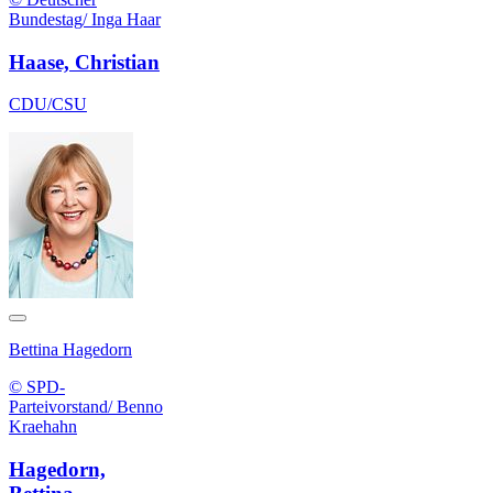
Bundestag/ Inga Haar
Haase, Christian
CDU/CSU
Bettina Hagedorn
© SPD-
Parteivorstand/ Benno
Kraehahn
Hagedorn,