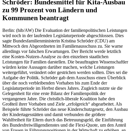
Schröder: Bundesmittel für Kita-Ausbau
zu 99 Prozent von Ländern und
Kommunen beantragt
Berlin: (hib/AW) Die Evaluation der familienpolitischen Leistungen
wird noch in der laufenden Legislaturperiode abgeschlossen. Dies
sagte Bundesfamilienministerin Kristina Schröder (CDU) am
Mittwoch den Abgeordneten im Familienausschuss zu. Sie warne
allerdings vor falschen Erwartungen. Der Bericht werde letztlich
eine Kosten-Nutzen-Analyse zu den einzelnen staatlichen
Leistungen für Familien darstellen. Die beauftragten Wissenschaftler
würden keine Aussagen darüber machen, welche Leistungen
weitergeführt, verändert oder gestrichen werden sollten. Dies sei die
Aufgabe der Politik. Schröder gab dem Ausschuss einen Überblick
über die noch verbleibenden Vorhaben bis zum Ende der
Legislaturperiode im Herbst dieses Jahres. Zugleich nutzte sie die
Gelegenheit für eine erste Bilanz der Familienpolitik der
vergangenen Jahre. Die christlich-liberale Koalition habe den
Großteil ihrer Vorhaben und Ziele „erfolgreich“ abgearbeitet. Als
Beispiele führte Schröder das neue Kinderschutzgesetz, den Ausbau
der Kindertagesstätten und damit verbunden die größere
Wahlfreiheit für Eltern durch das Betreuungsgeld, die Einführung
des Bundesfreiwilligendienstes und die Flexi-Quote, um den Anteil
von Frauen in Führungspositionen in der Wirtschaft zu erhöhen, an.