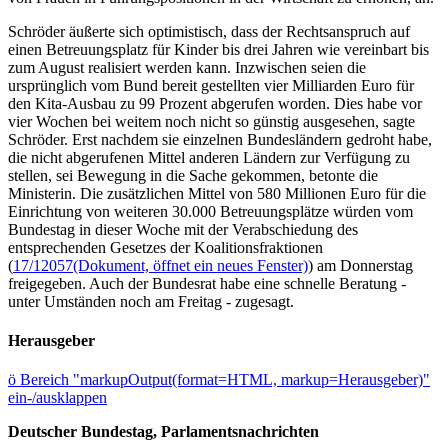
Schröder äußerte sich optimistisch, dass der Rechtsanspruch auf
einen Betreuungsplatz für Kinder bis drei Jahren wie vereinbart bis
zum August realisiert werden kann. Inzwischen seien die
ursprünglich vom Bund bereit gestellten vier Milliarden Euro für
den Kita-Ausbau zu 99 Prozent abgerufen worden. Dies habe vor
vier Wochen bei weitem noch nicht so günstig ausgesehen, sagte
Schröder. Erst nachdem sie einzelnen Bundesländern gedroht habe,
die nicht abgerufenen Mittel anderen Ländern zur Verfügung zu
stellen, sei Bewegung in die Sache gekommen, betonte die
Ministerin. Die zusätzlichen Mittel von 580 Millionen Euro für die
Einrichtung von weiteren 30.000 Betreuungsplätze würden vom
Bundestag in dieser Woche mit der Verabschiedung des
entsprechenden Gesetzes der Koalitionsfraktionen
(
17/12057
(Dokument, öffnet ein neues Fenster)
) am Donnerstag
freigegeben. Auch der Bundesrat habe eine schnelle Beratung -
unter Umständen noch am Freitag - zugesagt.
Herausgeber
ö
Bereich "markupOutput(format=HTML, markup=Herausgeber)"
ein-/ausklappen
Deutscher Bundestag, Parlamentsnachrichten