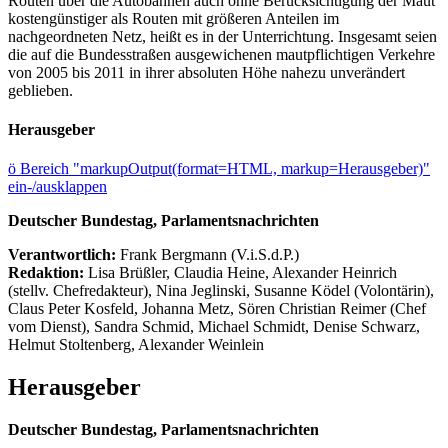
Routen über die Autobahnen auch ohne Berücksichtigung der Maut
kostengünstiger als Routen mit größeren Anteilen im
nachgeordneten Netz, heißt es in der Unterrichtung. Insgesamt seien
die auf die Bundesstraßen ausgewichenen mautpflichtigen Verkehre
von 2005 bis 2011 in ihrer absoluten Höhe nahezu unverändert
geblieben.
Herausgeber
ö
Bereich "markupOutput(format=HTML, markup=Herausgeber)"
ein-/ausklappen
Deutscher Bundestag, Parlamentsnachrichten
Verantwortlich:
Frank Bergmann (V.i.S.d.P.)
Redaktion:
Lisa Brüßler, Claudia Heine, Alexander Heinrich
(stellv. Chefredakteur), Nina Jeglinski,
Susanne Ködel (Volontärin),
Claus Peter Kosfeld, Johanna Metz, Sören Christian Reimer (Chef
vom Dienst), Sandra Schmid, Michael Schmidt, Denise Schwarz,
Helmut Stoltenberg, Alexander Weinlein
Herausgeber
Deutscher Bundestag, Parlamentsnachrichten