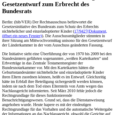
Gesetzentwurf zum Erbrecht des
Bundesrats
Berlin: (hib/VER) Der Rechtsausschuss befürwortet die
Gesetzesinitiative des Bundesrats zum Schutz des Erbrechts
nichtehelicher und einzeladoptierter Kinder (
17/9427
(Dokument,
öffnet ein neues Fenster)
). Die Ausschussmitglieder stimmten in
ihrer Sitzung am Mittwochvormittag unisono für den Gesetzentwurf
der Länderkammer in der vom Ausschuss geänderten Fassung.
Die Initiative sieht eine Überführung der von 1970 bis 2009 bei den
Standesämtern geführten sogenannten „weißen Karteikarten“ und
Erbverträge in das Zentrale Testamentsregister der
Bundesnotarkammer vor. Mit den Karteikarten hätten die
Geburtsstandesämter nichteheliche und einzeladoptierte Kinder
ihren Eltern zuordnen können, heißt es im Entwurf. Gleichzeitig
hätte im Erbfall ihre Beteiligung sichergestellt werden können,
indem sie nach dem Tod eines Elternteils von Amts wegen das
Nachlassgericht informierten. Seit März 2010 fehle jedoch die
Rechtsgrundlage für dieses funktionierende
Benachrichtigungswesen. Grund sei, dass die Dienstanweisung
angehoben wurde. Heute hapere es mit der eindeutigen
Rechtsgrundlage für das Vorhalten und die automatische Weitergabe
der Informationen an das Nachlassgericht, obwohl die Gerichte auf