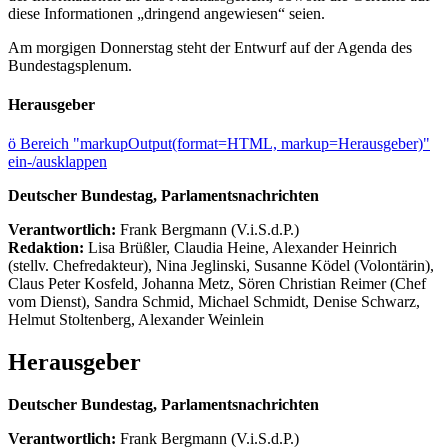
diese Informationen „dringend angewiesen“ seien.
Am morgigen Donnerstag steht der Entwurf auf der Agenda des
Bundestagsplenum.
Herausgeber
ö
Bereich "markupOutput(format=HTML, markup=Herausgeber)"
ein-/ausklappen
Deutscher Bundestag, Parlamentsnachrichten
Verantwortlich:
Frank Bergmann (V.i.S.d.P.)
Redaktion:
Lisa Brüßler, Claudia Heine, Alexander Heinrich
(stellv. Chefredakteur), Nina Jeglinski,
Susanne Ködel (Volontärin),
Claus Peter Kosfeld, Johanna Metz, Sören Christian Reimer (Chef
vom Dienst), Sandra Schmid, Michael Schmidt, Denise Schwarz,
Helmut Stoltenberg, Alexander Weinlein
Herausgeber
Deutscher Bundestag, Parlamentsnachrichten
Verantwortlich:
Frank Bergmann (V.i.S.d.P.)