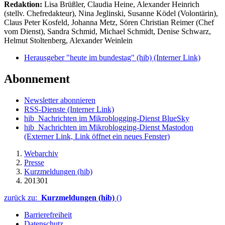
Redaktion:
Lisa Brüßler, Claudia Heine, Alexander Heinrich
(stellv. Chefredakteur), Nina Jeglinski,
Susanne Ködel (Volontärin),
Claus Peter Kosfeld, Johanna Metz, Sören Christian Reimer (Chef
vom Dienst), Sandra Schmid, Michael Schmidt, Denise Schwarz,
Helmut Stoltenberg, Alexander Weinlein
Herausgeber "heute im bundestag" (hib)
(Interner Link)
Abonnement
Newsletter abonnieren
RSS-Dienste
(Interner Link)
hib_Nachrichten im Mikroblogging-Dienst BlueSky
hib_Nachrichten im Mikroblogging-Dienst Mastodon
(Externer Link, Link öffnet ein neues Fenster)
Webarchiv
Presse
Kurzmeldungen (hib)
201301
zurück zu:
Kurzmeldungen (hib)
()
Barrierefreiheit
Datenschutz