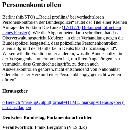
Personenkontrollen
Berlin: (hib/STO) „,Racial profiling‘ bei verdachtslosen
Personenkontrollen der Bundespolizei“ lautet der Titel einer Kleinen
Anfrage der Fraktion Die Linke (
17/11776
(Dokument, öffnet ein
neues Fenster)
). Wie die Abgeordneten darin schreiben, hat das
Oberverwaltungsgericht Koblenz „in einer Verhandlung gegen die
Bundespolizei festgestellt, dass polizeiliche Personenkontrollen
allein aufgrund der Hautfarbe in Deutschland unzulässig sind“.
Wissen will die Fraktion unter anderem, was die Bundespolizei in
der Vergangenheit unternommen hat, um ihren Angehörigen „zu
vermitteln, dass Grundrechtseingriffe, zu denen auch
Ausweiskontrollen gehören, nicht entscheidend von Nationalität
oder ethnischer Herkunft einer Person abhängig gemacht werden
dürfen“.
Herausgeber
ö
Bereich "markupOutput(format=HTML, markup=Herausgeber)"
ein-/ausklappen
Deutscher Bundestag, Parlamentsnachrichten
Verantwortlich:
Frank Bergmann (V.i.S.d.P.)