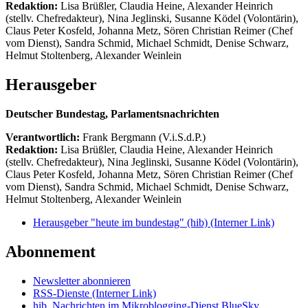
Redaktion:
Lisa Brüßler, Claudia Heine, Alexander Heinrich
(stellv. Chefredakteur), Nina Jeglinski,
Susanne Ködel (Volontärin),
Claus Peter Kosfeld, Johanna Metz, Sören Christian Reimer (Chef
vom Dienst), Sandra Schmid, Michael Schmidt, Denise Schwarz,
Helmut Stoltenberg, Alexander Weinlein
Herausgeber
Deutscher Bundestag, Parlamentsnachrichten
Verantwortlich:
Frank Bergmann (V.i.S.d.P.)
Redaktion:
Lisa Brüßler, Claudia Heine, Alexander Heinrich
(stellv. Chefredakteur), Nina Jeglinski,
Susanne Ködel (Volontärin),
Claus Peter Kosfeld, Johanna Metz, Sören Christian Reimer (Chef
vom Dienst), Sandra Schmid, Michael Schmidt, Denise Schwarz,
Helmut Stoltenberg, Alexander Weinlein
Herausgeber "heute im bundestag" (hib)
(Interner Link)
Abonnement
Newsletter abonnieren
RSS-Dienste
(Interner Link)
hib_Nachrichten im Mikroblogging-Dienst BlueSky