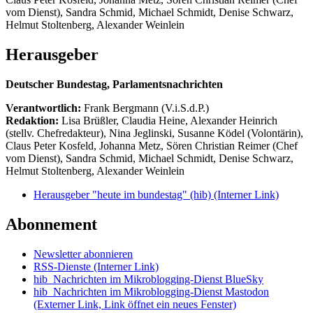
vom Dienst), Sandra Schmid, Michael Schmidt, Denise Schwarz,
Helmut Stoltenberg, Alexander Weinlein
Herausgeber
Deutscher Bundestag, Parlamentsnachrichten
Verantwortlich:
Frank Bergmann (V.i.S.d.P.)
Redaktion:
Lisa Brüßler, Claudia Heine, Alexander Heinrich
(stellv. Chefredakteur), Nina Jeglinski,
Susanne Ködel (Volontärin),
Claus Peter Kosfeld, Johanna Metz, Sören Christian Reimer (Chef
vom Dienst), Sandra Schmid, Michael Schmidt, Denise Schwarz,
Helmut Stoltenberg, Alexander Weinlein
Herausgeber "heute im bundestag" (hib)
(Interner Link)
Abonnement
Newsletter abonnieren
RSS-Dienste
(Interner Link)
hib_Nachrichten im Mikroblogging-Dienst BlueSky
hib_Nachrichten im Mikroblogging-Dienst Mastodon
(Externer Link, Link öffnet ein neues Fenster)