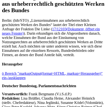
aus urheberrechtlich geschützten Werken
des Bundes
Berlin: (hib/STO) „Lizenzeinnahmen aus urheberrechtlich
geschützten Werken des Bundes“ lautet der Titel einer Kleinen
Anfrage der Fraktion Die Linke (
17/12103
(Dokument, öffnet ein
neues Fenster)
). Darin erkundigen sich die Abgeordneten danach,
welche Einnahmen der Bund aus der Einräumung von
Nutzungsrechten an urheberrechtlich geschützten Werken an Dritte
erzielt hat. Auch möchten sie unter anderem wissen, wie sich diese
Einnahmen auf die einzelnen Ressorts, Bundesbehörden oder
Firmen, an denen der Bund Anteile hält, verteilt.
Herausgeber
ö
Bereich "markupOutput(format=HTML, markup=Herausgeber)"
ein-/ausklappen
Deutscher Bundestag, Parlamentsnachrichten
Verantwortlich:
Frank Bergmann (V.i.S.d.P.)
Redaktion:
Lisa Brüßler, Claudia Heine, Alexander Heinrich
(stellv. Chefredakteur), Nina Jeglinski,
Susanne Ködel (Volontärin),
Claus Peter Kosfeld, Johanna Metz, Sören Christian Reimer (Chef