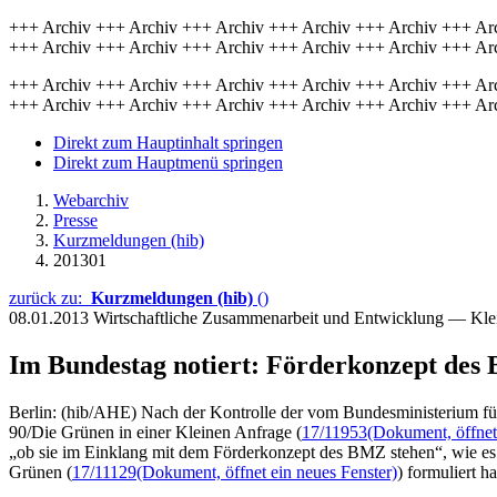
+++ Archiv +++ Archiv +++ Archiv +++ Archiv +++ Archiv +++ Ar
+++ Archiv +++ Archiv +++ Archiv +++ Archiv +++ Archiv +++ Ar
+++ Archiv +++ Archiv +++ Archiv +++ Archiv +++ Archiv +++ Ar
+++ Archiv +++ Archiv +++ Archiv +++ Archiv +++ Archiv +++ Ar
Direkt zum Hauptinhalt springen
Direkt zum Hauptmenü springen
Webarchiv
Presse
Kurzmeldungen (hib)
201301
zurück zu:
Kurzmeldungen (hib)
()
08.01.2013
Wirtschaftliche Zusammenarbeit und Entwicklung — Kle
Im Bundestag notiert: Förderkonzept de
Berlin: (hib/AHE) Nach der Kontrolle der vom Bundesministerium fü
90/Die Grünen in einer Kleinen Anfrage (
17/11953
(Dokument, öffnet
„ob sie im Einklang mit dem Förderkonzept des BMZ stehen“, wie es
Grünen (
17/11129
(Dokument, öffnet ein neues Fenster)
) formuliert h