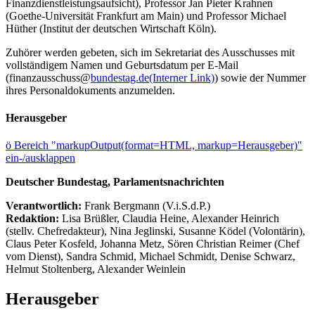
Finanzdienstleistungsaufsicht), Professor Jan Pieter Krahnen
(Goethe-Universität Frankfurt am Main) und Professor Michael
Hüther (Institut der deutschen Wirtschaft Köln).
Zuhörer werden gebeten, sich im Sekretariat des Ausschusses mit
vollständigem Namen und Geburtsdatum per E-Mail
(finanzausschuss@
bundestag.de
(Interner Link)
) sowie der Nummer
ihres Personaldokuments anzumelden.
Herausgeber
ö
Bereich "markupOutput(format=HTML, markup=Herausgeber)"
ein-/ausklappen
Deutscher Bundestag, Parlamentsnachrichten
Verantwortlich:
Frank Bergmann (V.i.S.d.P.)
Redaktion:
Lisa Brüßler, Claudia Heine, Alexander Heinrich
(stellv. Chefredakteur), Nina Jeglinski,
Susanne Ködel (Volontärin),
Claus Peter Kosfeld, Johanna Metz, Sören Christian Reimer (Chef
vom Dienst), Sandra Schmid, Michael Schmidt, Denise Schwarz,
Helmut Stoltenberg, Alexander Weinlein
Herausgeber