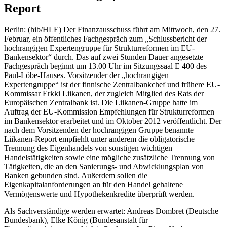
Report
Berlin: (hib/HLE) Der Finanzausschuss führt am Mittwoch, den 27.
Februar, ein öffentliches Fachgespräch zum „Schlussbericht der
hochrangigen Expertengruppe für Strukturreformen im EU-
Bankensektor“ durch. Das auf zwei Stunden Dauer angesetzte
Fachgespräch beginnt um 13.00 Uhr im Sitzungssaal E 400 des
Paul-Löbe-Hauses. Vorsitzender der „hochrangigen
Expertengruppe“ ist der finnische Zentralbankchef und frühere EU-
Kommissar Erkki Liikanen, der zugleich Mitglied des Rats der
Europäischen Zentralbank ist. Die Liikanen-Gruppe hatte im
Auftrag der EU-Kommission Empfehlungen für Strukturreformen
im Bankensektor erarbeitet und im Oktober 2012 veröffentlicht. Der
nach dem Vorsitzenden der hochrangigen Gruppe benannte
Liikanen-Report empfiehlt unter anderem die obligatorische
Trennung des Eigenhandels von sonstigen wichtigen
Handelstätigkeiten sowie eine mögliche zusätzliche Trennung von
Tätigkeiten, die an den Sanierungs- und Abwicklungsplan von
Banken gebunden sind. Außerdem sollen die
Eigenkapitalanforderungen an für den Handel gehaltene
Vermögenswerte und Hypothekenkredite überprüft werden.
Als Sachverständige werden erwartet: Andreas Dombret (Deutsche
Bundesbank), Elke König (Bundesanstalt für