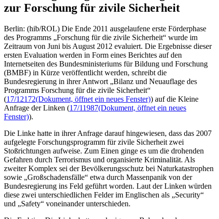
zur Forschung für zivile Sicherheit
Berlin: (hib/ROL) Die Ende 2011 ausgelaufene erste Förderphase
des Programms „Forschung für die zivile Sicherheit“ wurde im
Zeitraum von Juni bis August 2012 evaluiert. Die Ergebnisse dieser
ersten Evaluation werden in Form eines Berichtes auf den
Internetseiten des Bundesministeriums für Bildung und Forschung
(BMBF) in Kürze veröffentlicht werden, schreibt die
Bundesregierung in ihrer Antwort „Bilanz und Neuauflage des
Programms Forschung für die zivile Sicherheit“
(
17/12172
(Dokument, öffnet ein neues Fenster)
) auf die Kleine
Anfrage der Linken (
17/11987
(Dokument, öffnet ein neues
Fenster)
).
Die Linke hatte in ihrer Anfrage darauf hingewiesen, dass das 2007
aufgelegte Forschungsprogramm für zivile Sicherheit zwei
Stoßrichtungen aufweise. Zum Einen ginge es um die drohenden
Gefahren durch Terrorismus und organisierte Kriminalität. Als
zweiter Komplex sei der Bevölkerungsschutz bei Naturkatastrophen
sowie „Großschadensfälle“ etwa durch Massenpanik von der
Bundesregierung ins Feld geführt worden. Laut der Linken würden
diese zwei unterschiedlichen Felder im Englischen als „Security“
und „Safety“ voneinander unterschieden.