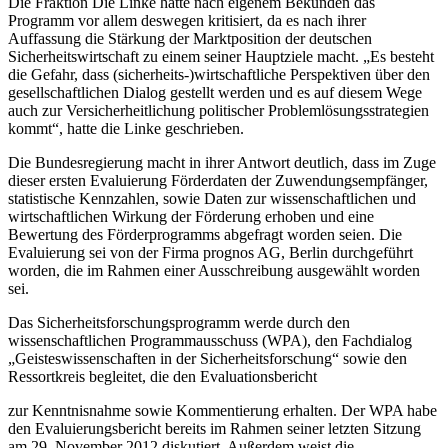
Die Fraktion Die Linke hatte nach eigenem Bekunden das
Programm vor allem deswegen kritisiert, da es nach ihrer
Auffassung die Stärkung der Marktposition der deutschen
Sicherheitswirtschaft zu einem seiner Hauptziele macht. „Es besteht
die Gefahr, dass (sicherheits-)wirtschaftliche Perspektiven über den
gesellschaftlichen Dialog gestellt werden und es auf diesem Wege
auch zur Versicherheitlichung politischer Problemlösungsstrategien
kommt“, hatte die Linke geschrieben.
Die Bundesregierung macht in ihrer Antwort deutlich, dass im Zuge
dieser ersten Evaluierung Förderdaten der Zuwendungsempfänger,
statistische Kennzahlen, sowie Daten zur wissenschaftlichen und
wirtschaftlichen Wirkung der Förderung erhoben und eine
Bewertung des Förderprogramms abgefragt worden seien. Die
Evaluierung sei von der Firma prognos AG, Berlin durchgeführt
worden, die im Rahmen einer Ausschreibung ausgewählt worden
sei.
Das Sicherheitsforschungsprogramm werde durch den
wissenschaftlichen Programmausschuss (WPA), den Fachdialog
„Geisteswissenschaften in der Sicherheitsforschung“ sowie den
Ressortkreis begleitet, die den Evaluationsbericht
zur Kenntnisnahme sowie Kommentierung erhalten. Der WPA habe
den Evaluierungsbericht bereits im Rahmen seiner letzten Sitzung
am 29. November 2012 diskutiert. Außerdem weist die