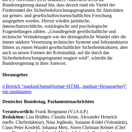
Bundesregierung darauf hin, dass derzeit rund ein Viertel der
Fördermittel des Sicherheitsforschungsprogramms für Aktivitäten
zur geistes- und gesellschaftswissenschaftlichen Forschung
ausgegeben werden. Hierzu würden juristische,
datenschutzrechtliche, soziologische und psychologische
Fragestellungen zählen. „Grundlegende gesellschaftliche und
technische Veränderungen wie der demografische Wandel oder die
immer stärkere Vernetzung technischer Systeme und Infrastrukturen
führen zu einem Wandel gesellschaftlicher Sicherheitskulturen, aber
auch zu neuen Formen der Kriminalität, auf die durch das
Sicherheitsforschungsprogramm reagiert wird“, schreibt die
Bundesregierung in ihrer Antwort.
Herausgeber
ö
Bereich "markupOutput(format=HTML, markup=Herausgeber)"
ein-/ausklappen
Deutscher Bundestag, Parlamentsnachrichten
Verantwortlich:
Frank Bergmann (V.i.S.d.P.)
Redaktion:
Lisa Brüßler, Claudia Heine, Alexander Heinrich
(stellv. Chefredakteur), Nina Jeglinski,
Susanne Ködel (Volontärin),
Claus Peter Kosfeld, Johanna Metz, Sören Christian Reimer (Chef