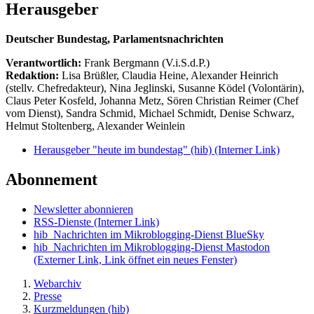
Herausgeber
Deutscher Bundestag, Parlamentsnachrichten
Verantwortlich:
Frank Bergmann (V.i.S.d.P.)
Redaktion:
Lisa Brüßler, Claudia Heine, Alexander Heinrich
(stellv. Chefredakteur), Nina Jeglinski,
Susanne Ködel (Volontärin),
Claus Peter Kosfeld, Johanna Metz, Sören Christian Reimer (Chef
vom Dienst), Sandra Schmid, Michael Schmidt, Denise Schwarz,
Helmut Stoltenberg, Alexander Weinlein
Herausgeber "heute im bundestag" (hib)
(Interner Link)
Abonnement
Newsletter abonnieren
RSS-Dienste
(Interner Link)
hib_Nachrichten im Mikroblogging-Dienst BlueSky
hib_Nachrichten im Mikroblogging-Dienst Mastodon
(Externer Link, Link öffnet ein neues Fenster)
Webarchiv
Presse
Kurzmeldungen (hib)