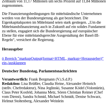
Zeitraum von 11,17 Millionen um sechs Prozent auf 11,84 Millionen
zugenommen.
Die Finanzierungsbedingungen für mittelständische Unternehmen
werden von der Bundesregierung als gut bezeichnet. Die
Eigenkapitalquoten im Mittelstand seien stark gestiegen. „Um die
Mittelstandsfinanzierung auch in Zukunft auf ein solides Fundament
zu stellen, engagiert sich die Bundesregierung auf europäischer
Ebene für eine mittelstandsgerechte Ausgestaltung der Basel-III-
Regeln“, versichert die Regierung.
Herausgeber
ö
Bereich "markupOutput(format=HTML, markup=Herausgeber)"
ein-/ausklappen
Deutscher Bundestag, Parlamentsnachrichten
Verantwortlich:
Frank Bergmann (V.i.S.d.P.)
Redaktion:
Lisa Brüßler, Claudia Heine, Alexander Heinrich
(stellv. Chefredakteur), Nina Jeglinski,
Susanne Ködel (Volontärin),
Claus Peter Kosfeld, Johanna Metz, Sören Christian Reimer (Chef
vom Dienst), Sandra Schmid, Michael Schmidt, Denise Schwarz,
Helmut Stoltenberg, Alexander Weinlein