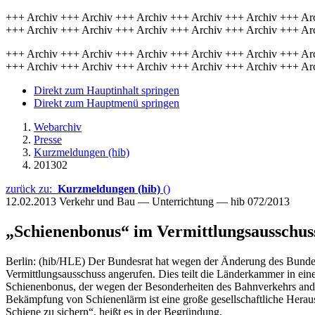
+++ Archiv +++ Archiv +++ Archiv +++ Archiv +++ Archiv +++ Ar
+++ Archiv +++ Archiv +++ Archiv +++ Archiv +++ Archiv +++ Ar
+++ Archiv +++ Archiv +++ Archiv +++ Archiv +++ Archiv +++ Ar
+++ Archiv +++ Archiv +++ Archiv +++ Archiv +++ Archiv +++ Ar
Direkt zum Hauptinhalt springen
Direkt zum Hauptmenü springen
Webarchiv
Presse
Kurzmeldungen (hib)
201302
zurück zu:
Kurzmeldungen (hib)
()
12.02.2013
Verkehr und Bau — Unterrichtung — hib 072/2013
„Schienenbonus“ im Vermittlungsausschus
Berlin: (hib/HLE) Der Bundesrat hat wegen der Änderung des Bunde
Vermittlungsausschuss angerufen. Dies teilt die Länderkammer in eine
Schienenbonus, der wegen der Besonderheiten des Bahnverkehrs ande
Bekämpfung von Schienenlärm ist eine große gesellschaftliche Hera
Schiene zu sichern“, heißt es in der Begründung.