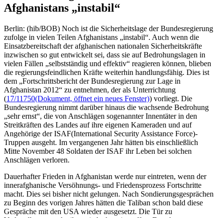
Afghanistans „instabil“
Berlin: (hib/BOB) Noch ist die Sicherheitslage der Bundesregierung
zufolge in vielen Teilen Afghanistans „instabil“. Auch wenn die
Einsatzbereitschaft der afghanischen nationalen Sicherheitskräfte
inzwischen so gut entwickelt sei, dass sie auf Bedrohungslagen in
vielen Fällen „selbstständig und effektiv“ reagieren können, blieben
die regierungsfeindlichen Kräfte weiterhin handlungsfähig. Dies ist
dem „Fortschrittsbericht der Bundesregierung zur Lage in
Afghanistan 2012“ zu entnehmen, der als Unterrichtung
(
17/11750
(Dokument, öffnet ein neues Fenster)
) vorliegt. Die
Bundesregierung nimmt darüber hinaus die wachsende Bedrohung
„sehr ernst“, die von Anschlägen sogenannter Innentäter in den
Streitkräften des Landes auf ihre eigenen Kameraden und auf
Angehörige der ISAF(International Security Assistance Force)-
Truppen ausgeht. Im vergangenen Jahr hätten bis einschließlich
Mitte November 48 Soldaten der ISAF ihr Leben bei solchen
Anschlägen verloren.
Dauerhafter Frieden in Afghanistan werde nur eintreten, wenn der
innerafghanische Versöhnungs- und Friedensprozess Fortschritte
macht. Dies sei bisher nicht gelungen. Nach Sondierungsgesprächen
zu Beginn des vorigen Jahres hätten die Taliban schon bald diese
Gespräche mit den USA wieder ausgesetzt. Die Tür zu