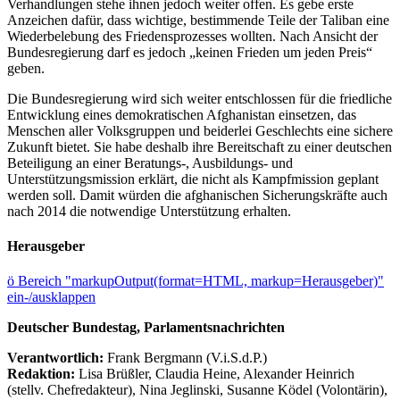
Verhandlungen stehe ihnen jedoch weiter offen. Es gebe erste
Anzeichen dafür, dass wichtige, bestimmende Teile der Taliban eine
Wiederbelebung des Friedensprozesses wollten. Nach Ansicht der
Bundesregierung darf es jedoch „keinen Frieden um jeden Preis“
geben.
Die Bundesregierung wird sich weiter entschlossen für die friedliche
Entwicklung eines demokratischen Afghanistan einsetzen, das
Menschen aller Volksgruppen und beiderlei Geschlechts eine sichere
Zukunft bietet. Sie habe deshalb ihre Bereitschaft zu einer deutschen
Beteiligung an einer Beratungs-, Ausbildungs- und
Unterstützungsmission erklärt, die nicht als Kampfmission geplant
werden soll. Damit würden die afghanischen Sicherungskräfte auch
nach 2014 die notwendige Unterstützung erhalten.
Herausgeber
ö
Bereich "markupOutput(format=HTML, markup=Herausgeber)"
ein-/ausklappen
Deutscher Bundestag, Parlamentsnachrichten
Verantwortlich:
Frank Bergmann (V.i.S.d.P.)
Redaktion:
Lisa Brüßler, Claudia Heine, Alexander Heinrich
(stellv. Chefredakteur), Nina Jeglinski,
Susanne Ködel (Volontärin),