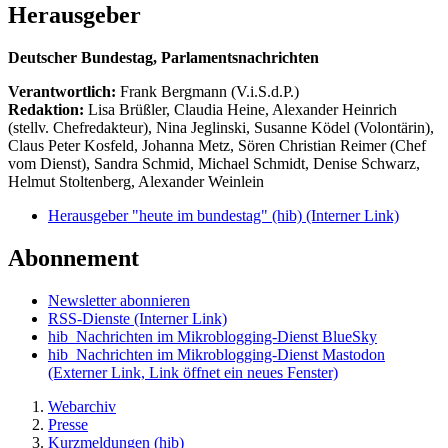
Herausgeber
Deutscher Bundestag, Parlamentsnachrichten
Verantwortlich:
Frank Bergmann (V.i.S.d.P.)
Redaktion:
Lisa Brüßler, Claudia Heine, Alexander Heinrich
(stellv. Chefredakteur), Nina Jeglinski,
Susanne Ködel (Volontärin),
Claus Peter Kosfeld, Johanna Metz, Sören Christian Reimer (Chef
vom Dienst), Sandra Schmid, Michael Schmidt, Denise Schwarz,
Helmut Stoltenberg, Alexander Weinlein
Herausgeber "heute im bundestag" (hib)
(Interner Link)
Abonnement
Newsletter abonnieren
RSS-Dienste
(Interner Link)
hib_Nachrichten im Mikroblogging-Dienst BlueSky
hib_Nachrichten im Mikroblogging-Dienst Mastodon
(Externer Link, Link öffnet ein neues Fenster)
Webarchiv
Presse
Kurzmeldungen (hib)