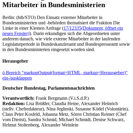
Mitarbeiter in Bundesministerien
Berlin: (hib/STO) Den Einsatz externer Mitarbeiter in
Bundesministerien und -behörden thematisiert die Fraktion Die
Linke in einer Kleinen Anfrage (
17/12335
(Dokument, öffnet ein
neues Fenster)
). Darin erkundigen sich die Abgeordneten unter
anderem danach, wie viele externe Mitarbeiter in der laufenden
Legislaturperiode in Bundeskanzleramt und Bundespresseamt sowie
in den Bundesministerien eingesetzt worden sind.
Herausgeber
ö
Bereich "markupOutput(format=HTML, markup=Herausgeber)"
ein-/ausklappen
Deutscher Bundestag, Parlamentsnachrichten
Verantwortlich:
Frank Bergmann (V.i.S.d.P.)
Redaktion:
Lisa Brüßler, Claudia Heine, Alexander Heinrich
(stellv. Chefredakteur), Nina Jeglinski,
Susanne Ködel (Volontärin),
Claus Peter Kosfeld, Johanna Metz, Sören Christian Reimer (Chef
vom Dienst), Sandra Schmid, Michael Schmidt, Denise Schwarz,
Helmut Stoltenberg, Alexander Weinlein