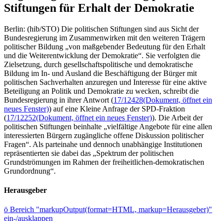
Stiftungen für Erhalt der Demokratie
Berlin: (hib/STO) Die politischen Stiftungen sind aus Sicht der
Bundesregierung im Zusammenwirken mit den weiteren Trägern
politischer Bildung „von maßgebender Bedeutung für den Erhalt
und die Weiterentwicklung der Demokratie“. Sie verfolgten die
Zielsetzung, durch gesellschaftspolitische und demokratische
Bildung im In- und Ausland die Beschäftigung der Bürger mit
politischen Sachverhalten anzuregen und Interesse für eine aktive
Beteiligung an Politik und Demokratie zu wecken, schreibt die
Bundesregierung in ihrer Antwort (
17/12428
(Dokument, öffnet ein
neues Fenster)
) auf eine Kleine Anfrage der SPD-Fraktion
(
17/12252
(Dokument, öffnet ein neues Fenster)
). Die Arbeit der
politischen Stiftungen beinhalte „vielfältige Angebote für eine allen
interessierten Bürgern zugängliche offene Diskussion politischer
Fragen“. Als parteinahe und dennoch unabhängige Institutionen
repräsentierten sie dabei das „Spektrum der politischen
Grundströmungen im Rahmen der freiheitlichen-demokratischen
Grundordnung“.
Herausgeber
ö
Bereich "markupOutput(format=HTML, markup=Herausgeber)"
ein-/ausklappen