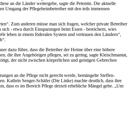
iese an die Länder weitergebe, sagte die Petentin. Die aktuelle
s den Umgang der Pflegeheimbetreiber mit den teils immensen
eien“. Zum anderen müsse man sich fragen, welcher private Betreiber
 sich - etwa durch Einsparungen beim Essen - bereichern, wies
„Wir leben in einem föderalen System und vertrauen den Ländern“,
h“.
hner dazu führe, dass die Betreiber der Heime über eine höhere
n, die ihre Angehörigen pflegen, sei zu gering, sagte Kleischmantat,
ötigt, der nicht zwischen körperlichen und geistigen Gebrechen
ungen an die Pflege nicht gerecht werde, bemängelte Steffen-
. Kathrin Senger-Schäfer (Die Linke) machte deutlich, dass ihre
, dass es im Bereich Pflege derzeit erhebliche Mängel gebe. „Um