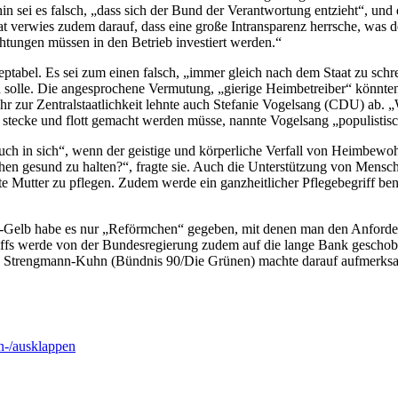
 sei es falsch, „dass sich der Bund der Verantwortung entzieht“, und d
antat verwies zudem darauf, dass eine große Intransparenz herrsche, wa
htungen müssen in den Betrieb investiert werden.“
ptabel. Es sei zum einen falsch, „immer gleich nach dem Staat zu schr
 solle. Die angesprochene Vermutung, „gierige Heimbetreiber“ könnten
r zur Zentralstaatlichkeit lehnte auch Stefanie Vogelsang (CDU) ab. 
 stecke und flott gemacht werden müsse, nannte Vogelsang „populistisc
pruch in sich“, wenn der geistige und körperliche Verfall von Heimbewo
en gesund zu halten?“, fragte sie. Auch die Unterstützung von Mensche
e Mutter zu pflegen. Zudem werde ein ganzheitlicher Pflegebegriff ben
rz-Gelb habe es nur „Reförmchen“ gegeben, mit denen man den Anforder
fs werde von der Bundesregierung zudem auf die lange Bank geschoben
ng Strengmann-Kuhn (Bündnis 90/Die Grünen) machte darauf aufmerksam
-/ausklappen