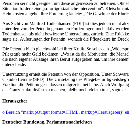
Personen sei nicht geeignet, um diese angemessen zu betreuen. Ohnehin
Situation fordere eine „sofortige staatliche Intervention“. Kleischm
Heimkosten angehe. Ihre Forderung lautete: „Die Gewinne der Einric
Aus Sicht von Manfred Todtenhausen (FDP) ist dies jedoch nicht akze
unter den von der Petentin genannten Forderungen noch aktiv werden
Todtenhausen als nicht bewiesene Unterstellung zurück. Eine Rückkeh
sagte sie. Äußerungen der Petentin, wonach die Pflegekarre im Dreck
Die Petentin blieb gleichwohl bei ihrer Kritik. So sei es ein „Widers
Pflegstufe mehr Geld bekämen. „Wo ist da die Motivation, die Mensch
die nach eigener Aussage ihren Beruf aufgegeben hat, um ihre dement
unterscheide.
Unterstützung erhielt die Petentin von der Opposition. Unter Schwa
Claudio Lemme (SPD). Die Umsetzung des Pflegebedürftigkeitsbegrif
Fraktion die Petition geschlossen mitgezeichnet habe. Auch Wolfga
das Ganze zukunftsfest zu machen, bleibt noch viel zu tun“, sagte er.
Herausgeber
ö
Bereich "markupOutput(format=HTML, markup=Herausgeber)" ein
Deutscher Bundestag, Parlamentsnachrichten