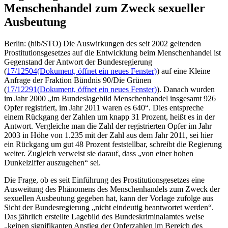
Menschenhandel zum Zweck sexueller
Ausbeutung
Berlin: (hib/STO) Die Auswirkungen des seit 2002 geltenden
Prostitutionsgesetzes auf die Entwicklung beim Menschenhandel ist
Gegenstand der Antwort der Bundesregierung
(
17/12504
(Dokument, öffnet ein neues Fenster)
) auf eine Kleine
Anfrage der Fraktion Bündnis 90/Die Grünen
(
17/12291
(Dokument, öffnet ein neues Fenster)
). Danach wurden
im Jahr 2000 „im Bundeslagebild Menschenhandel insgesamt 926
Opfer registriert, im Jahr 2011 waren es 640“. Dies entspreche
einem Rückgang der Zahlen um knapp 31 Prozent, heißt es in der
Antwort. Vergleiche man die Zahl der registrierten Opfer im Jahr
2003 in Höhe von 1.235 mit der Zahl aus dem Jahr 2011, sei hier
ein Rückgang um gut 48 Prozent feststellbar, schreibt die Regierung
weiter. Zugleich verweist sie darauf, dass „von einer hohen
Dunkelziffer auszugehen“ sei.
Die Frage, ob es seit Einführung des Prostitutionsgesetzes eine
Ausweitung des Phänomens des Menschenhandels zum Zweck der
sexuellen Ausbeutung gegeben hat, kann der Vorlage zufolge aus
Sicht der Bundesregierung „nicht eindeutig beantwortet werden“.
Das jährlich erstellte Lagebild des Bundeskriminalamtes weise
„keinen signifikanten Anstieg der Opferzahlen im Bereich des