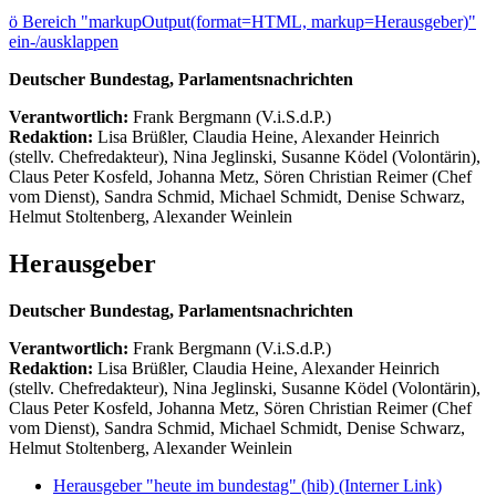
ö
Bereich "markupOutput(format=HTML, markup=Herausgeber)"
ein-/ausklappen
Deutscher Bundestag, Parlamentsnachrichten
Verantwortlich:
Frank Bergmann (V.i.S.d.P.)
Redaktion:
Lisa Brüßler, Claudia Heine, Alexander Heinrich
(stellv. Chefredakteur), Nina Jeglinski,
Susanne Ködel (Volontärin),
Claus Peter Kosfeld, Johanna Metz, Sören Christian Reimer (Chef
vom Dienst), Sandra Schmid, Michael Schmidt, Denise Schwarz,
Helmut Stoltenberg, Alexander Weinlein
Herausgeber
Deutscher Bundestag, Parlamentsnachrichten
Verantwortlich:
Frank Bergmann (V.i.S.d.P.)
Redaktion:
Lisa Brüßler, Claudia Heine, Alexander Heinrich
(stellv. Chefredakteur), Nina Jeglinski,
Susanne Ködel (Volontärin),
Claus Peter Kosfeld, Johanna Metz, Sören Christian Reimer (Chef
vom Dienst), Sandra Schmid, Michael Schmidt, Denise Schwarz,
Helmut Stoltenberg, Alexander Weinlein
Herausgeber "heute im bundestag" (hib)
(Interner Link)